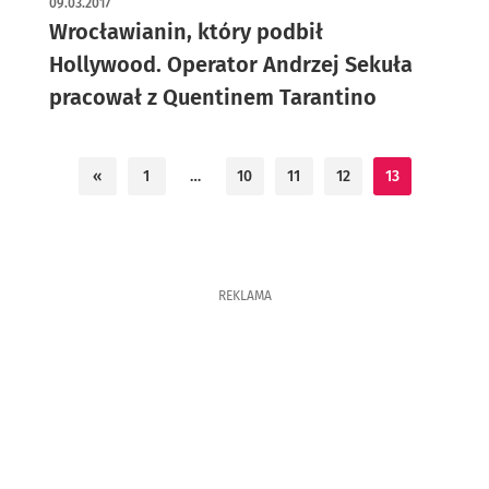
09.03.2017
Wrocławianin, który podbił
Hollywood. Operator Andrzej Sekuła
pracował z Quentinem Tarantino
«
1
…
10
11
12
13
REKLAMA