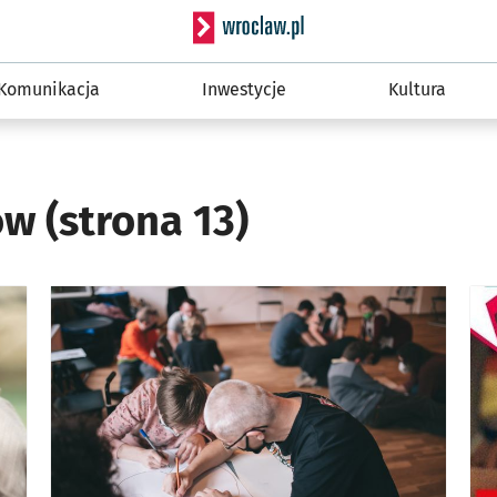
Serwis informacyjny wro
Komunikacja
Inwestycje
Kultura
mów
(strona 13)