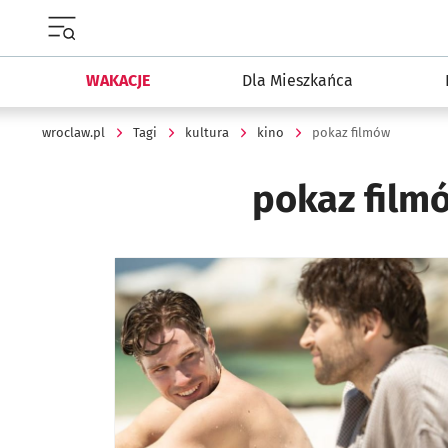
Menu główne portalu wroclaw.pl
WAKACJE
Dla Mieszkańca
wroclaw.pl
Tagi
kultura
kino
pokaz filmów
pokaz fil