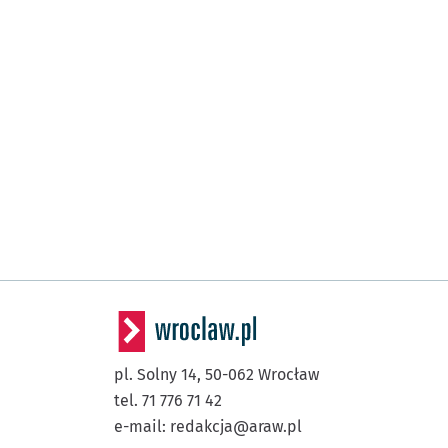
pl. Solny 14,
50-062
Wrocław
tel. 71 776 71 42
e-mail:
redakcja@araw.pl