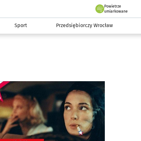
claw.pl
Powietrze
we Wrocławiu
umiarkowane
Sport
Przedsiębiorczy Wrocław