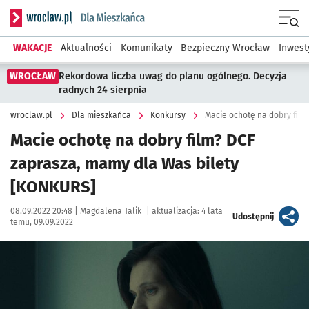
Serwis informacyjny wroclaw.pl podserwis: Dla mieszkańca
Menu
WAKACJE
Aktualności
Komunikaty
Bezpieczny Wrocław
Inwest
WROCŁAW
Rekordowa liczba uwag do planu ogólnego. Decyzja
radnych 24 sierpnia
wroclaw.pl
Dla mieszkańca
Konkursy
Macie ochotę na dobry fil
Macie ochotę na dobry film? DCF
zaprasza, mamy dla Was bilety
[KONKURS]
Data publikacji:
Autor:
08.09.2022 20:48 |
Magdalena Talik
|
aktualizacja:
4 lata
artykuł
Udostępnij
temu, 09.09.2022
Kliknij, aby powiększyć