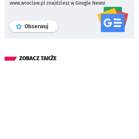
www.wroclaw.pl znajdziesz w Google News!
profil
google news
serwisu wroclaw
Obserwuj
ZOBACZ TAKŻE