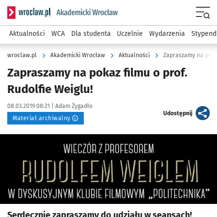
Serwis informacyjny wroclaw.pl podserwis: Akademicki Wro
Men
Aktualności
WCA
Dla studenta
Uczelnie
Wydarzenia
Stypend
wroclaw.pl
Akademicki Wrocław
Aktualności
Zapraszamy na pokaz
Zapraszamy na pokaz filmu o prof.
Rudolfie Weiglu!
Data publikacji:
Autor:
08.03.2019 08:21 |
Adam Żygadło
artykuł
Udostępnij
Materiał archiwalny
Kliknij, aby powiększyć
Serdecznie zapraszamy do udziału w seansach!