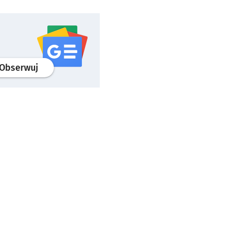
profil
google news
serwisu wroclaw.pl
Obserwuj