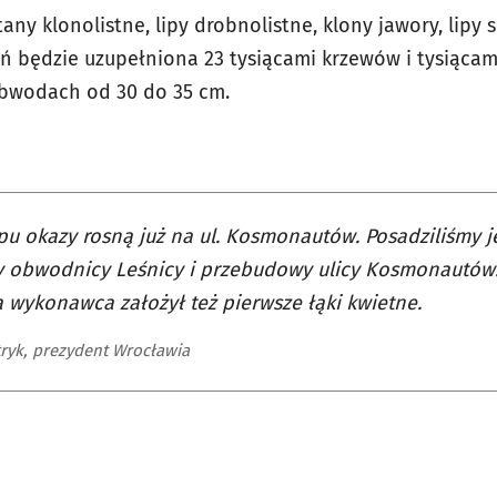
ny klonolistne, lipy drobnolistne, klony jawory, lipy sr
ień będzie uzupełniona 23 tysiącami krzewów i tysiąca
bwodach od 30 do 35 cm.
pu okazy rosną już na ul. Kosmonautów. Posadziliśmy j
 obwodnicy Leśnicy i przebudowy ulicy Kosmonautów.
 wykonawca założył też pierwsze łąki kwietne.
tryk, prezydent Wrocławia