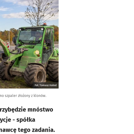
Fot. Tomasz Hołod
no szpaler złożony z klonów.
 przybędzie mnóstwo
ycje - spółka
onawcę tego zadania.