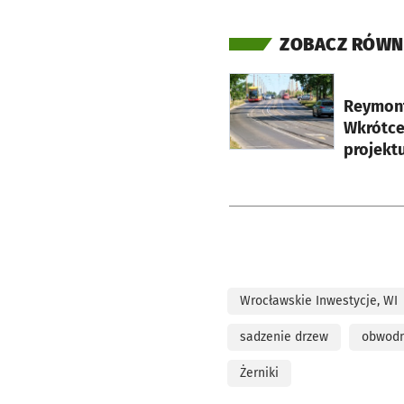
ZOBACZ RÓWN
otworzy się w nowej ka
Reymont
Wkrótce
projekt
Wrocławskie Inwestycje, WI
sadzenie drzew
obwodn
Żerniki