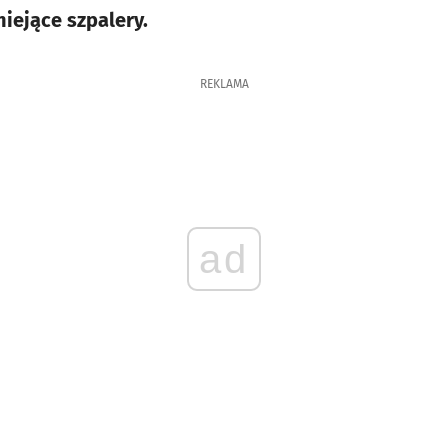
iejące szpalery.
REKLAMA
ad