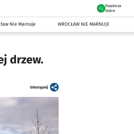
Powietrze
we Wrocławiu
dowisko we Wrocławiu
dobre
ław Nie Marnuje
WROCŁAW NIE MARNUJE
j drzew.
artykuł
Udostępnij