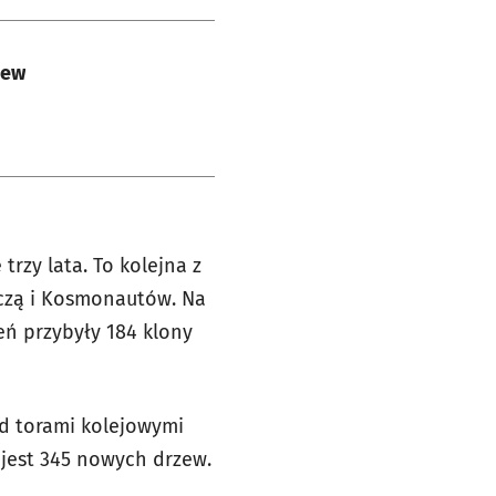
zew
trzy lata. To kolejna z
iczą i Kosmonautów. Na
eń przybyły 184 klony
d torami kolejowymi
 jest 345 nowych drzew.