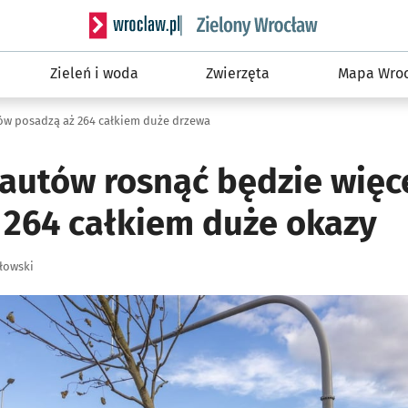
Serwis informacyjny wroclaw.pl podserwis: Śro
Zieleń i woda
Zwierzęta
Mapa Wroc
w posadzą aż 264 całkiem duże drzewa
utów rosnąć będzie więce
 264 całkiem duże okazy
łowski