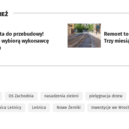
IEŻ
rcie
otworzy się w nowej karci
a do przebudowy!
Remont tor
 wybiorą wykonawcę
Trzy mies
u
Oś Zachodnia
nasadzenia zieleni
pielęgnacja drzew
ica Leśnicy
Leśnica
Nowe Żerniki
Inwestycje we Wroc