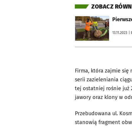
ZOBACZ RÓWN
otworzy się w nowej karcie
Pierwsz
13.11.2023
| 
Firma, która zajmie się
serii zazieleniania ci
tej ostatniej rośnie ju
jawory oraz klony w od
Przebudowana ul. Kosm
stanowią fragment obwod