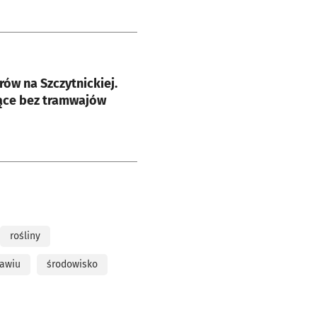
e
ów na Szczytnickiej.
iące bez tramwajów
rośliny
ławiu
środowisko