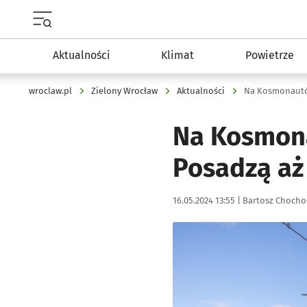
Menu główne portalu wroclaw.pl
Aktualności
Klimat
Powietrze
wroclaw.pl
Zielony Wrocław
Aktualności
Na Kosmonautó
Na Kosmona
Posadzą aż
Data publikacji:
Autor:
16.05.2024 13:55 |
Bartosz Chocho
Kliknij, aby powiększyć