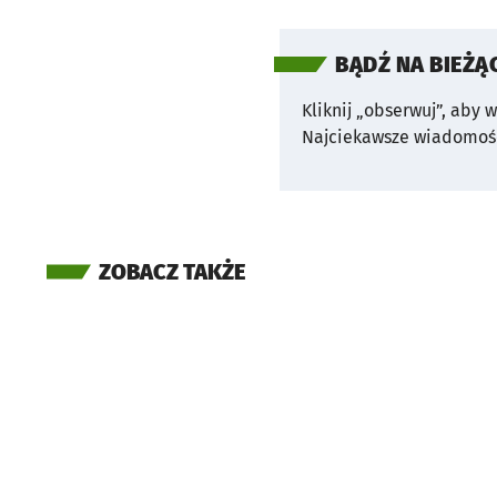
BĄDŹ NA BIEŻĄ
Kliknij „obserwuj”, aby 
Najciekawsze wiadomośc
ZOBACZ TAKŻE