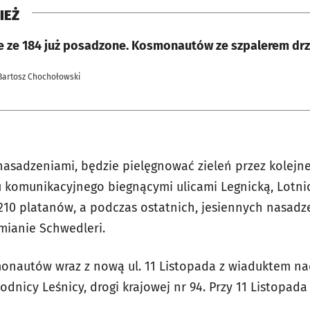
IEŻ
e ze 184 już posadzone. Kosmonautów ze szpalerem dr
Bartosz Chochołowski
 nasadzeniami, będzie pielęgnować zieleń przez kolejne 
ągu komunikacyjnego biegnącymi ulicami Legnicką, Lotn
ż 210 platanów, a podczas ostatnich, jesiennych nasadz
mianie Schwedleri.
onautów wraz z nową ul. 11 Listopada z wiaduktem na
nicy Leśnicy, drogi krajowej nr 94. Przy 11 Listopada