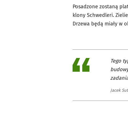
Posadzone zostaną plata
klony Schwedleri. Ziel
Drzewa będą miały w o
Tego ty
budowy
zadania
Jacek Su