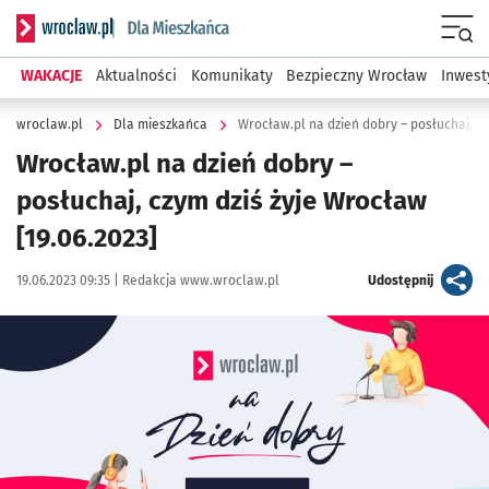
Serwis informacyjny wroclaw.pl podserwis: Dla mieszkańca
Menu
WAKACJE
Aktualności
Komunikaty
Bezpieczny Wrocław
Inwest
wroclaw.pl
Dla mieszkańca
Wrocław.pl na dzień dobry – posłuchaj, cz
Wrocław.pl na dzień dobry –
posłuchaj, czym dziś żyje Wrocław
[19.06.2023]
Data publikacji:
Autor:
artykuł
19.06.2023 09:35 |
Redakcja www.wroclaw.pl
Udostępnij
Kliknij, aby powiększyć