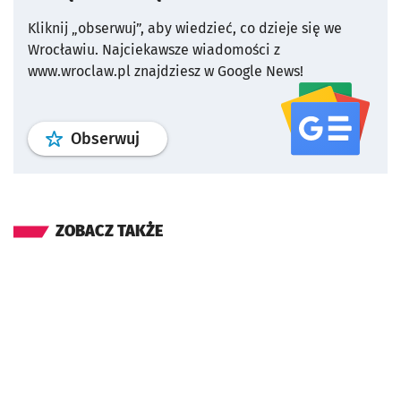
Kliknij „obserwuj”, aby wiedzieć, co dzieje się we
Wrocławiu.
Najciekawsze wiadomości z
www.wroclaw.pl znajdziesz w Google News!
profil
google news
serwisu wroclaw
Obserwuj
ZOBACZ TAKŻE