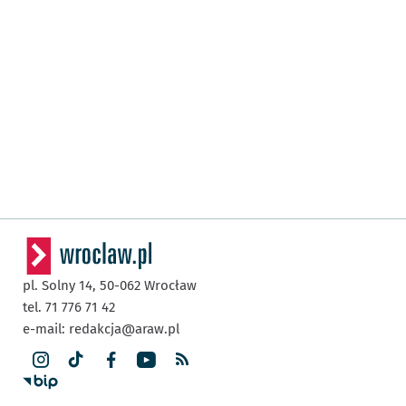
pl. Solny 14,
50-062
Wrocław
tel. 71 776 71 42
e-mail:
redakcja@araw.pl