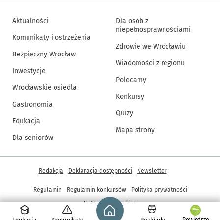
Aktualności
Dla osób z
niepełnosprawnościami
Komunikaty i ostrzeżenia
Zdrowie we Wrocławiu
Bezpieczny Wrocław
Wiadomości z regionu
Inwestycje
Polecamy
Wrocławskie osiedla
Konkursy
Gastronomia
Quizy
Edukacja
Mapa strony
Dla seniorów
Inne informacje
Redakcja
Deklaracja dostępności
Newsletter
Regulamin
Regulamin konkursów
Polityka prywatności
Strona główna - wroclaw.pl
Ustawienia cookies
Powietrze