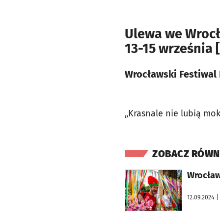
Ulewa we Wrocł
13-15 wrześni
Wrocławski Festiwal 
„Krasnale nie lubią mo
ZOBACZ RÓWN
otworzy się w nowej karcie
Wrocław
12.09.2024
|