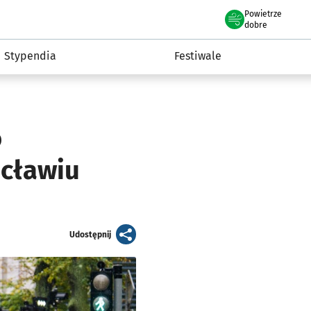
Powietrze
we Wrocławiu
Kultura
dobre
Stypendia
Festiwale
o
ocławiu
artykuł
Udostępnij