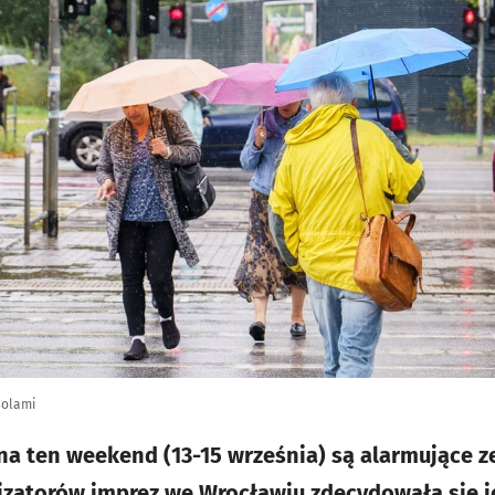
solami
a ten weekend (13-15 września) są alarmujące z
izatorów imprez we Wrocławiu zdecydowała się 