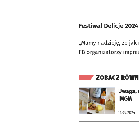
Festiwal Delicje 202
„Mamy nadzieję, że jak 
FB organizatorzy imprez
ZOBACZ RÓWN
otworzy się w nowej karcie
Uwaga, 
IMGW
11.09.2024
|