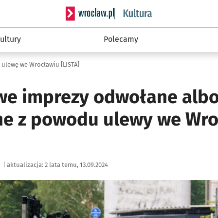
Serwis informacyjny wroclaw.pl podserwis: 
ultury
Polecamy
 ulewę we Wrocławiu [LISTA]
e imprezy odwołane alb
ne z powodu ulewy we Wr
|
aktualizacja:
2 lata temu, 13.09.2024