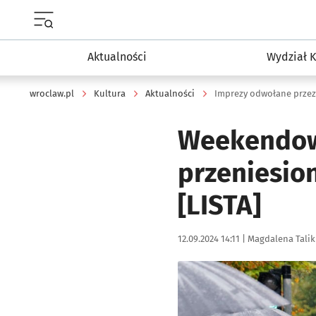
Menu główne portalu wroclaw.pl
Aktualności
Wydział K
wroclaw.pl
Kultura
Aktualności
Imprezy odwołane przez
Weekendow
przeniesio
[LISTA]
Data publikacji:
Autor:
12.09.2024 14:11 |
Magdalena Talik
Kliknij, aby powiększyć