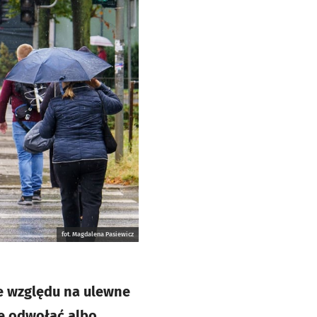
fot. Magdalena Pasiewicz
e względu na ulewne
je odwołać albo