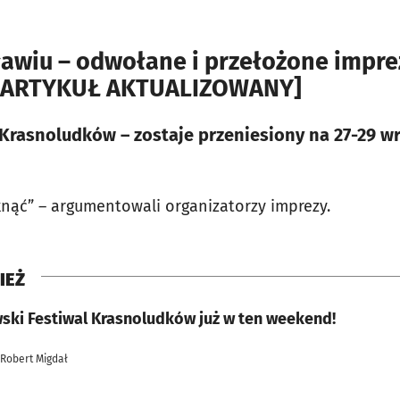
awiu – odwołane i przełożone impr
a [ARTYKUŁ AKTUALIZOWANY]
Krasnoludków – zostaje przeniesiony na 27-29 w
knąć” – argumentowali organizatorzy imprezy.
IEŻ
ski Festiwal Krasnoludków już w ten weekend!
 Robert Migdał