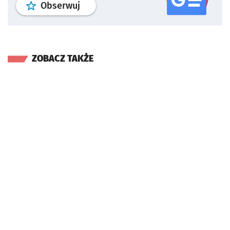
profil
google news
serwisu wroclaw
Obserwuj
ZOBACZ TAKŻE