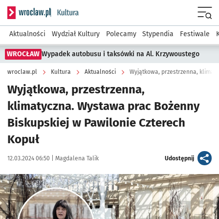
Serwis informacyjny wroclaw.pl podserwis: Kultura
Menu
Aktualności
Wydział Kultury
Polecamy
Stypendia
Festiwale
WROCŁAW
Wypadek autobusu i taksówki na Al. Krzywoustego
wroclaw.pl
Kultura
Aktualności
Wyjątkowa, przestrzenna,
klimatyczna. Wystawa prac Bożenny
Biskupskiej w Pawilonie Czterech
Kopuł
Data publikacji:
Autor:
artykuł
12.03.2024 06:50 |
Magdalena Talik
Udostępnij
Kliknij, aby zobaczyć galerię