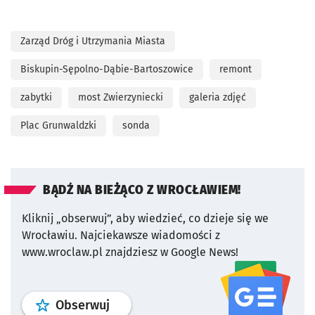
Zarząd Dróg i Utrzymania Miasta
Biskupin-Sępolno-Dąbie-Bartoszowice
remont
zabytki
most Zwierzyniecki
galeria zdjęć
Plac Grunwaldzki
sonda
BĄDŹ NA BIEŻĄCO Z WROCŁAWIEM!
Kliknij „obserwuj”, aby wiedzieć, co dzieje się we
Wrocławiu.
Najciekawsze wiadomości z
www.wroclaw.pl znajdziesz w Google News!
profil
google news
serwisu wroclaw
Obserwuj