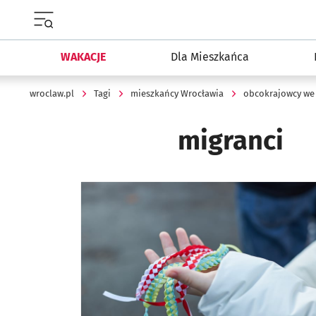
Menu główne portalu wroclaw.pl
WAKACJE
Dla Mieszkańca
wroclaw.pl
Tagi
mieszkańcy Wrocławia
obcokrajowcy we
migranci