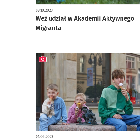
03.10.2023
Weź udział w Akademii Aktywnego
Migranta
artykuł z galerią zdjęć
01.06.2023