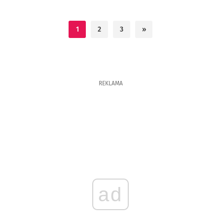
1
2
3
»
REKLAMA
ad