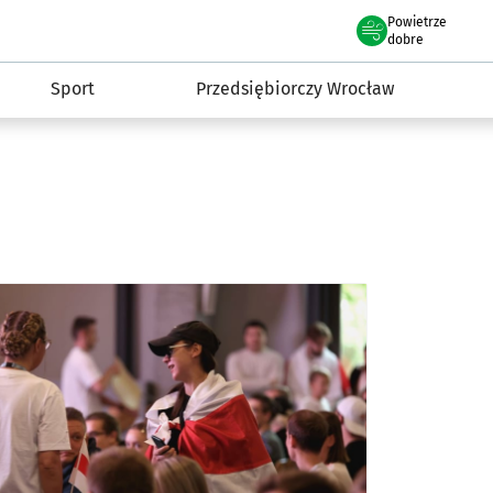
claw.pl
Powietrze
we Wrocławiu
dobre
Sport
Przedsiębiorczy Wrocław