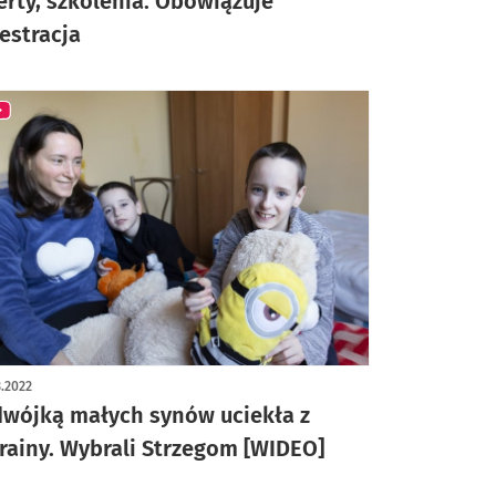
erty, szkolenia. Obowiązuje
jestracja
3.2022
dwójką małych synów uciekła z
rainy. Wybrali Strzegom [WIDEO]