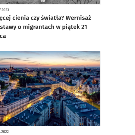
ykuł z galerią zdjęć
7.2023
ęcej cienia czy światła? Wernisaż
stawy o migrantach w piątek 21
pca
2.2022