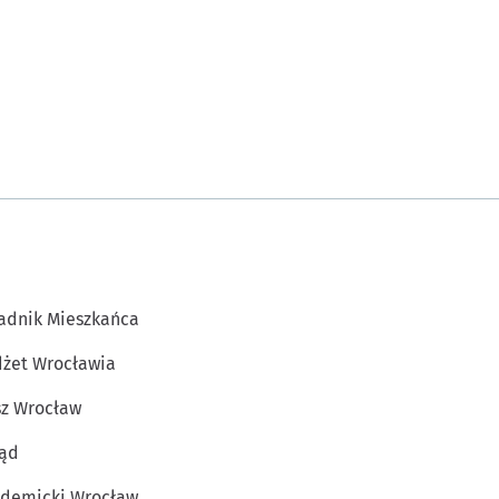
adnik Mieszkańca
żet Wrocławia
z Wrocław
ąd
demicki Wrocław