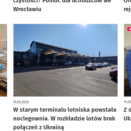
czystości? Pomoc dla uchodźców we
Of
Wrocławiu
re
11.03.2022
11.0
W starym terminalu lotniska powstała
Z 
noclegownia. W rozkładzie lotów brak
Uk
połączeń z Ukrainą