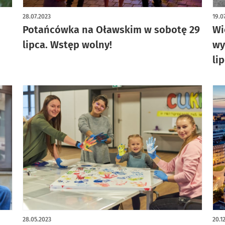
artykuł z galerią zdjęć
art
28.07.2023
19.0
Potańcówka na Oławskim w sobotę 29
Wi
lipca. Wstęp wolny!
wy
li
28.05.2023
20.1