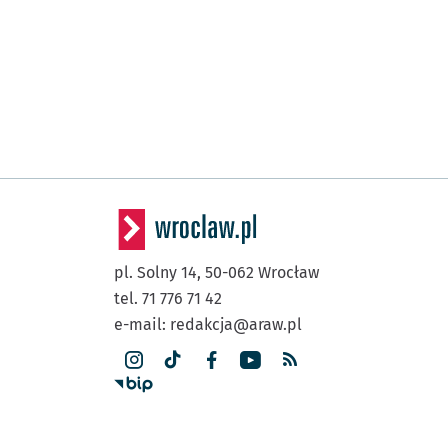
pl. Solny 14,
50-062
Wrocław
tel. 71 776 71 42
e-mail:
redakcja@araw.pl