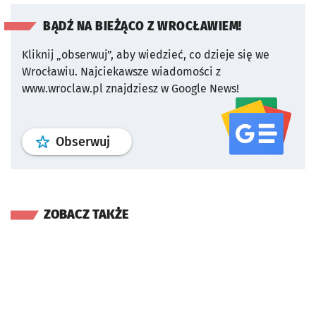
BĄDŹ NA BIEŻĄCO Z WROCŁAWIEM!
Kliknij „obserwuj”, aby wiedzieć, co dzieje się we
Wrocławiu.
Najciekawsze wiadomości z
www.wroclaw.pl znajdziesz w Google News!
profil
google news
serwisu wroclaw
Obserwuj
ZOBACZ TAKŻE