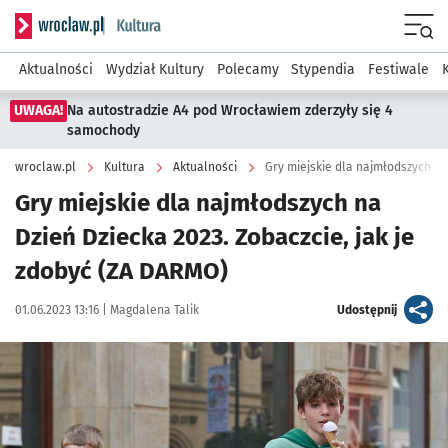
Serwis informacyjny wroclaw.pl podserwis: Kultura
Menu
Aktualności
Wydział Kultury
Polecamy
Stypendia
Festiwale
UWAGA!
Na autostradzie A4 pod Wrocławiem zderzyły się 4
samochody
wroclaw.pl
Kultura
Aktualności
Gry miejskie dla najmłodszych na
Dzień Dziecka 2023. Zobaczcie, jak je
zdobyć (ZA DARMO)
Data publikacji:
Autor:
artykuł
01.06.2023 13:16 |
Magdalena Talik
Udostępnij
Kliknij, aby zobaczyć galerię