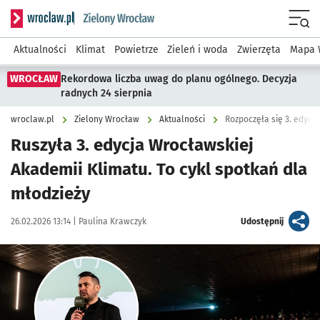
Serwis informacyjny wroclaw.pl podserwis: Środowisko we 
Menu
Aktualności
Klimat
Powietrze
Zieleń i woda
Zwierzęta
Mapa 
WROCŁAW
Rekordowa liczba uwag do planu ogólnego. Decyzja
radnych 24 sierpnia
wroclaw.pl
Zielony Wrocław
Aktualności
Rozpoczęła się 3. edycj
Ruszyła 3. edycja Wrocławskiej
Akademii Klimatu. To cykl spotkań dla
młodzieży
Data publikacji:
Autor:
artykuł
26.02.2026 13:14 |
Paulina Krawczyk
Udostępnij
Kliknij, aby zobaczyć galerię
Kliknij, aby powiększyć