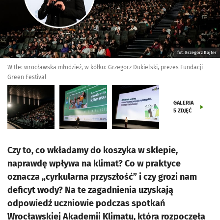
fot. Grzegorz Rajter
W tle: wrocławska młodzież, w kółku: Grzegorz Dukielski, prezes Fundacji
Green Festival
GALERIA
5
ZDJĘĆ
Czy to, co wkładamy do koszyka w sklepie,
naprawdę wpływa na klimat? Co w praktyce
oznacza „cyrkularna przyszłość” i czy grozi nam
deficyt wody? Na te zagadnienia uzyskają
odpowiedź uczniowie podczas spotkań
Wrocławskiej Akademii Klimatu, która rozpoczęła