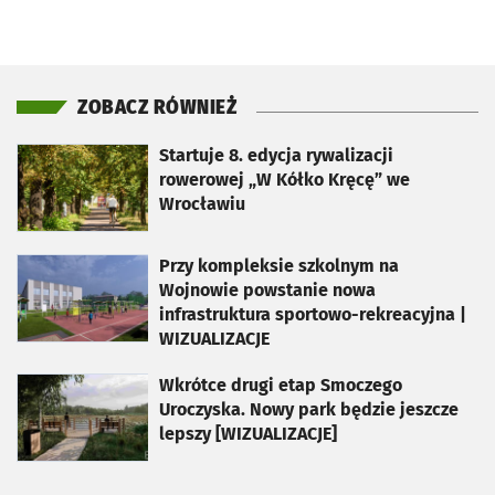
ZOBACZ RÓWNIEŻ
otworzy się w nowej karcie
Startuje 8. edycja rywalizacji
rowerowej „W Kółko Kręcę” we
Wrocławiu
otworzy się w nowej karcie
Przy kompleksie szkolnym na
Wojnowie powstanie nowa
infrastruktura sportowo-rekreacyjna |
WIZUALIZACJE
otworzy się w nowej karcie
Wkrótce drugi etap Smoczego
Uroczyska. Nowy park będzie jeszcze
lepszy [WIZUALIZACJE]