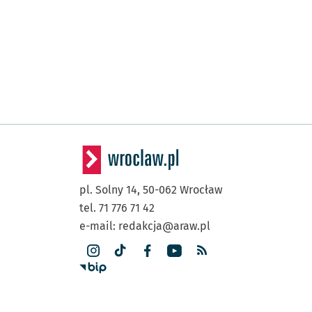
pl. Solny 14,
50-062
Wrocław
tel. 71 776 71 42
e-mail:
redakcja@araw.pl