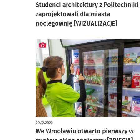
Studenci architektury z Politechniki
zaprojektowali dla miasta
noclegownię [WIZUALIZACJE]
artykuł z galerią zdjęć
09.12.2022
We Wrocławiu otwarto pierwszy w