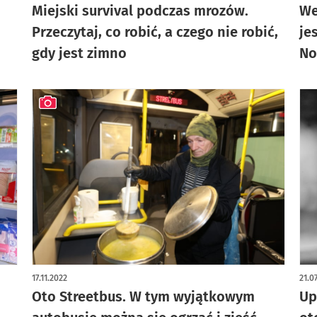
Miejski survival podczas mrozów.
We
Przeczytaj, co robić, a czego nie robić,
je
gdy jest zimno
No
artykuł z galerią zdjęć
17.11.2022
21.0
Oto Streetbus. W tym wyjątkowym
Up