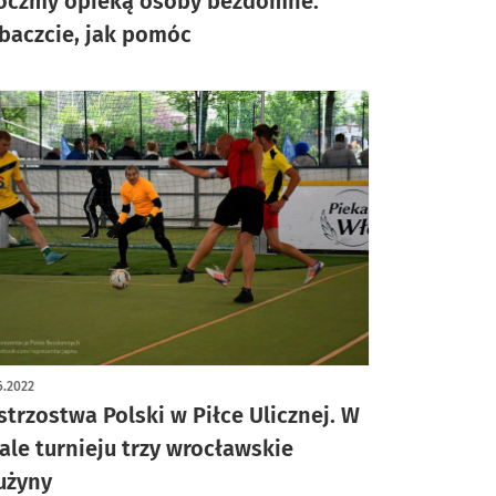
oczmy opieką osoby bezdomne.
baczcie, jak pomóc
6.2022
strzostwa Polski w Piłce Ulicznej. W
nale turnieju trzy wrocławskie
użyny