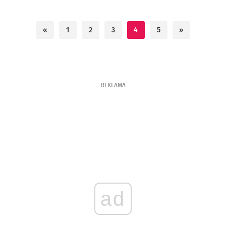
«
1
2
3
4
5
»
REKLAMA
ad