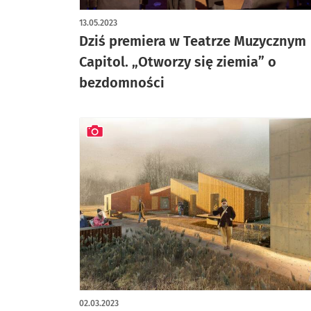
artykuł z galerią zdjęć
13.05.2023
Dziś premiera w Teatrze Muzycznym
Capitol. „Otworzy się ziemia” o
bezdomności
artykuł z galerią zdjęć
02.03.2023