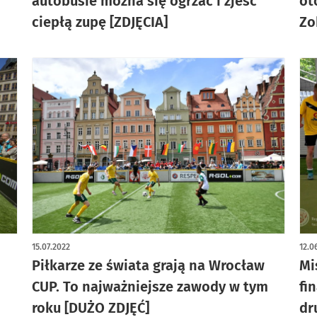
autobusie można się ogrzać i zjeść
ot
ciepłą zupę [ZDJĘCIA]
Zo
15.07.2022
12.0
Piłkarze ze świata grają na Wrocław
Mi
CUP. To najważniejsze zawody w tym
fi
roku [DUŻO ZDJĘĆ]
dr