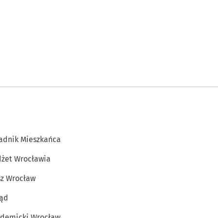
adnik Mieszkańca
żet Wrocławia
z Wrocław
ąd
demicki Wrocław