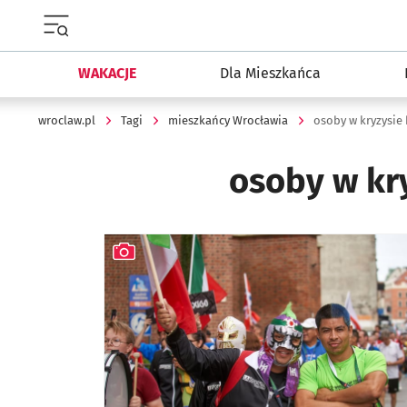
Menu główne portalu wroclaw.pl
WAKACJE
Dla Mieszkańca
wroclaw.pl
Tagi
mieszkańcy Wrocławia
osoby w kryzysi
osoby w kr