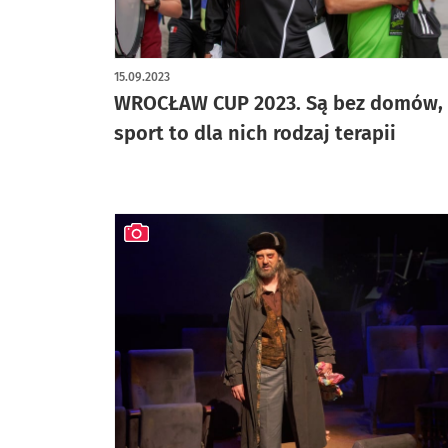
artykuł z galerią zdjęć
15.09.2023
WROCŁAW CUP 2023. Są bez domów,
sport to dla nich rodzaj terapii