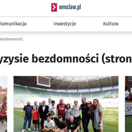
Serwis informacyjny wro
Komunikacja
Inwestycje
Kultura
e bezdomności
yzysie bezdomności
(stron