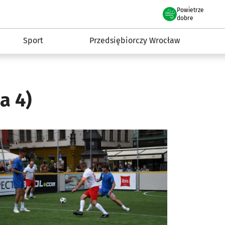
claw.pl
Powietrze
we Wrocławiu
dobre
Sport
Przedsiębiorczy Wrocław
a 4)