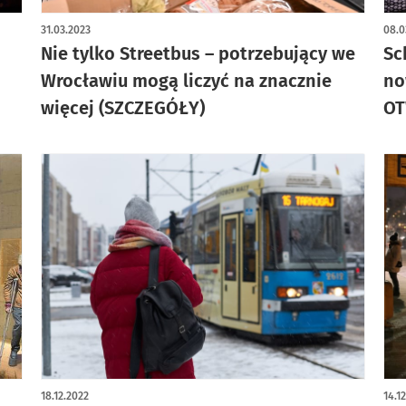
artykuł z galerią zdjęć
31.03.2023
08.0
Nie tylko Streetbus – potrzebujący we
Sc
Wrocławiu mogą liczyć na znacznie
no
więcej (SZCZEGÓŁY)
OT
18.12.2022
14.1