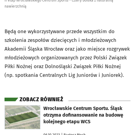
II etap Wrocławskiego Centrum Sportu - cztery boiska z naturalną
nawierzchnią
Będą one wykorzystywane przede wszystkim do
szkolenia zespołów dziecięcych i młodzieżowych
Akademii Śląska Wrocław oraz jako miejsce rozgrywek
młodzieżowych organizowanych przez Polski Związek
Piłki Nożnej oraz Dolnośląski Związek Piłki Nożnej
(np. spotkania Centralnych Lig Juniorów i Juniorek).
ZOBACZ RÓWNIEŻ
otworzy się w nowej karcie
Wrocławskie Centrum Sportu. Śląsk
otrzyma dofinansowanie na budowę
kolejnego etapu WCS
06.10.2023
| Bartosz Moch