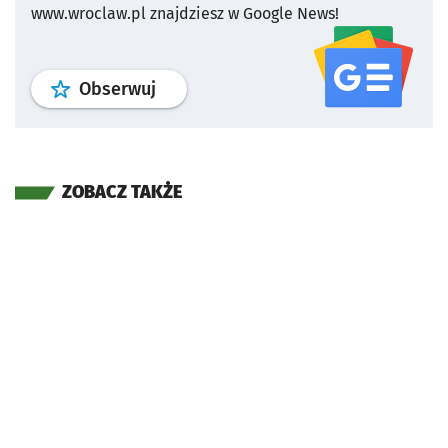
www.wroclaw.pl znajdziesz w Google News!
profil
google news
serwisu wroclaw
Obserwuj
ZOBACZ TAKŻE