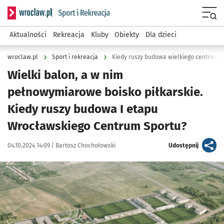
Serwis informacyjny wroclaw.pl podserwis: Sport i rekreacja
Menu
Aktualności
Rekreacja
Kluby
Obiekty
Dla dzieci
wroclaw.pl
Sport i rekreacja
Kiedy ruszy budowa wielkiego centrum s
Wielki balon, a w nim
pełnowymiarowe boisko piłkarskie.
Kiedy ruszy budowa I etapu
Wrocławskiego Centrum Sportu?
Data publikacji:
Autor:
artykuł
04.10.2024 14:09 |
Bartosz Chochołowski
Udostępnij
Kliknij, aby powiększyć