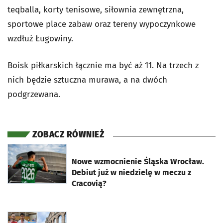
teqballa, korty tenisowe, siłownia zewnętrzna,
sportowe place zabaw oraz tereny wypoczynkowe
wzdłuż Ługowiny.
Boisk piłkarskich łącznie ma być aż 11. Na trzech z
nich będzie sztuczna murawa, a na dwóch
podgrzewana.
ZOBACZ RÓWNIEŻ
otworzy się w nowej karcie
Nowe wzmocnienie Śląska Wrocław.
Debiut już w niedzielę w meczu z
Cracovią?
otworzy się w nowej karcie