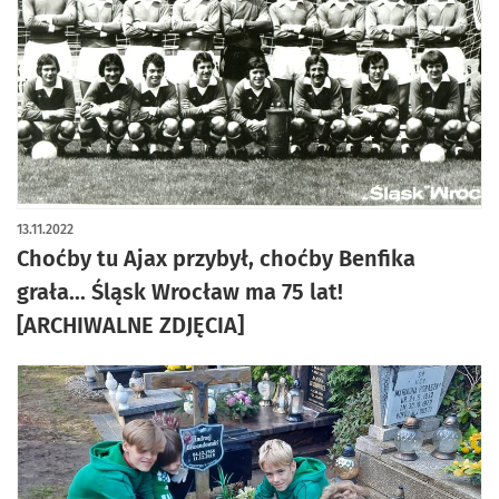
artykuł z galerią zdjęć
13.11.2022
Choćby tu Ajax przybył, choćby Benfika
grała... Śląsk Wrocław ma 75 lat!
[ARCHIWALNE ZDJĘCIA]