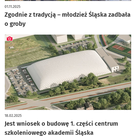
01.11.2025
Zgodnie z tradycją – młodzież Śląska zadbała
o groby
artykuł z galerią zdjęć
18.02.2025
Jest wniosek o budowę 1. części centrum
szkoleniowego akademii Śląska