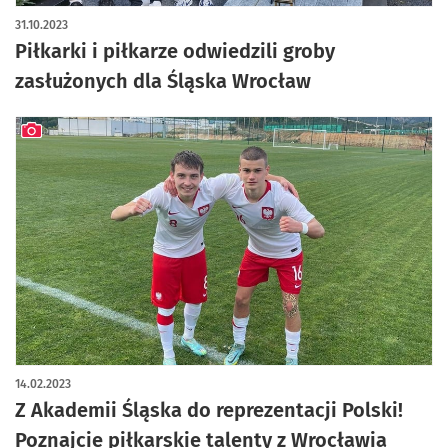
artykuł z galerią zdjęć
31.10.2023
Piłkarki i piłkarze odwiedzili groby
zasłużonych dla Śląska Wrocław
artykuł z galerią zdjęć
14.02.2023
Z Akademii Śląska do reprezentacji Polski!
Poznajcie piłkarskie talenty z Wrocławia