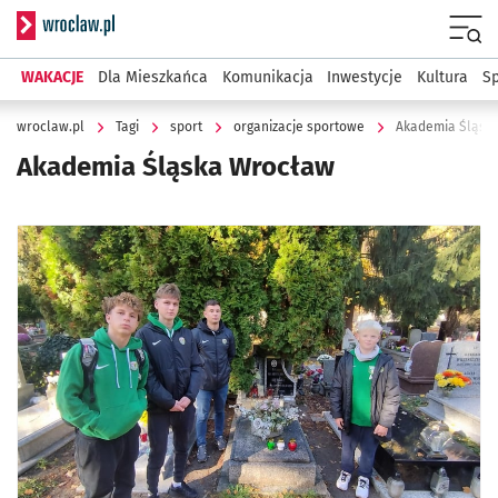
Serwis informacyjny wroclaw.pl
Menu
WAKACJE
Dla Mieszkańca
Komunikacja
Inwestycje
Kultura
Sp
wroclaw.pl
Tagi
sport
organizacje sportowe
Akademia Śląsk
Akademia Śląska Wrocław