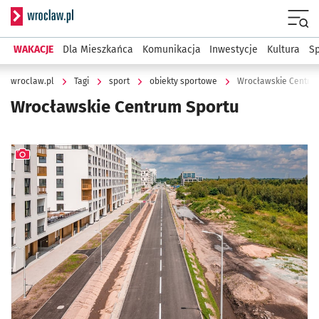
Serwis informacyjny wroclaw.pl
Menu
WAKACJE
Dla Mieszkańca
Komunikacja
Inwestycje
Kultura
Sp
wroclaw.pl
Tagi
sport
obiekty sportowe
Wrocławskie Centru
Wrocławskie Centrum Sportu