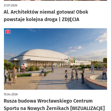
artykuł z galerią zdjęć
21.07.2026
Al. Architektów niemal gotowa! Obok
powstaje kolejna droga | ZDJĘCIA
artykuł z galerią zdjęć
15.04.2026
Rusza budowa Wrocławskiego Centrum
Sportu na Nowych Żernikach [WIZUALIZACJE]