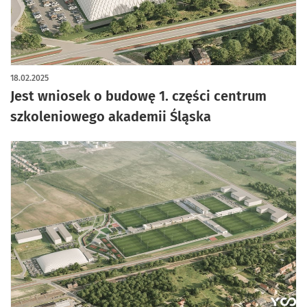
artykuł z galerią zdjęć
18.02.2025
Jest wniosek o budowę 1. części centrum
szkoleniowego akademii Śląska