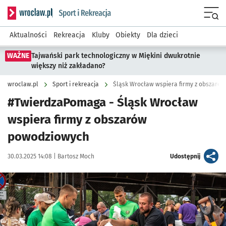
Serwis informacyjny wroclaw.pl podserwis: Sport i rekreacja
Menu
Aktualności
Rekreacja
Kluby
Obiekty
Dla dzieci
WAŻNE
Tajwański park technologiczny w Miękini dwukrotnie
większy niż zakładano?
wroclaw.pl
Sport i rekreacja
Śląsk Wrocław wspiera firmy z obszaró
#TwierdzaPomaga - Śląsk Wrocław
wspiera firmy z obszarów
powodziowych
Data publikacji:
Autor:
artykuł
30.03.2025 14:08 |
Bartosz Moch
Udostępnij
Kliknij, aby powiększyć