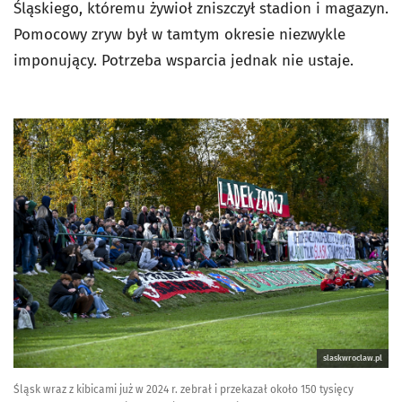
Śląskiego, któremu żywioł zniszczył stadion i magazyn.
Pomocowy zryw był w tamtym okresie niezwykle
imponujący. Potrzeba wsparcia jednak nie ustaje.
slaskwroclaw.pl
Śląsk wraz z kibicami już w 2024 r. zebrał i przekazał około 150 tysięcy