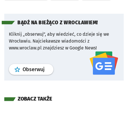
BĄDŹ NA BIEŻĄCO Z WROCŁAWIEM!
Kliknij „obserwuj”, aby wiedzieć, co dzieje się we
Wrocławiu.
Najciekawsze wiadomości z
www.wroclaw.pl znajdziesz w Google News!
profil
google news
serwisu wroclaw
Obserwuj
ZOBACZ TAKŻE