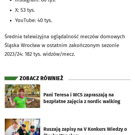
X: 53 tys.
YouTube: 40 tys.
Średnia telewizyjna oglądalność meczów domowych
Śląska Wrocław w ostatnim zakończonym sezonie
2023/24: 182 tys. widzów/mecz.
ZOBACZ RÓWNIEŻ
otworzy się w nowej karcie
Pani Teresa i WCS zapraszają na
bezpłatne zajęcia z nordic walking
otworzy się w nowej karcie
Ruszają zapisy na V Konkurs Wiedzy o