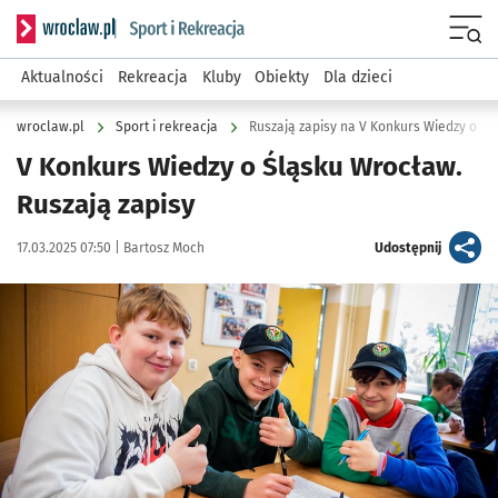
Serwis informacyjny wroclaw.pl podserwis: Sport i rekreacja
Menu
Aktualności
Rekreacja
Kluby
Obiekty
Dla dzieci
wroclaw.pl
Sport i rekreacja
Ruszają zapisy na V Konkurs Wiedzy o Ś
V Konkurs Wiedzy o Śląsku Wrocław.
Ruszają zapisy
Data publikacji:
Autor:
artykuł
17.03.2025 07:50 |
Bartosz Moch
Udostępnij
Kliknij, aby powiększyć