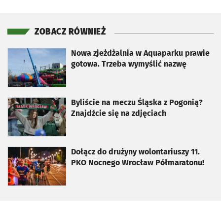
ZOBACZ RÓWNIEŻ
otworzy się w nowej karcie
Nowa zjeżdżalnia w Aquaparku prawie
gotowa. Trzeba wymyślić nazwę
otworzy się w nowej karcie
Byliście na meczu Śląska z Pogonią?
Znajdźcie się na zdjęciach
otworzy się w nowej karcie
Dołącz do drużyny wolontariuszy 11.
PKO Nocnego Wrocław Półmaratonu!