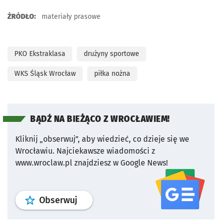
ŹRÓDŁO:
materiały prasowe
PKO Ekstraklasa
drużyny sportowe
WKS Śląsk Wrocław
piłka nożna
BĄDŹ NA BIEŻĄCO Z WROCŁAWIEM!
Kliknij „obserwuj”, aby wiedzieć, co dzieje się we
Wrocławiu.
Najciekawsze wiadomości z
www.wroclaw.pl znajdziesz w Google News!
profil
google news
serwisu wroclaw
Obserwuj