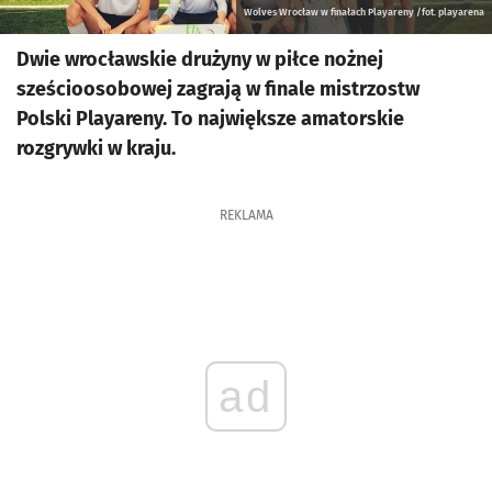
Wolves Wrocław w finałach Playareny /fot. playarena
Dwie wrocławskie drużyny w piłce nożnej
sześcioosobowej zagrają w finale mistrzostw
Polski Playareny. To największe amatorskie
rozgrywki w kraju.
REKLAMA
ad