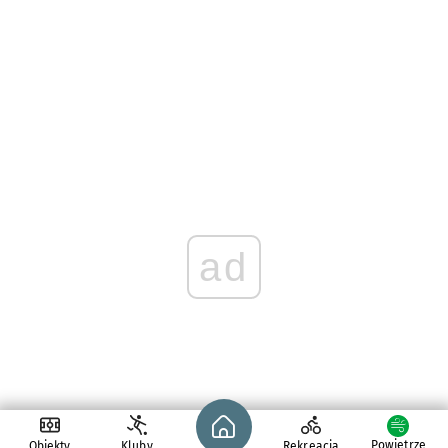
ad
Strona główna - wroclaw.pl
Powietrze
Obiekty
Kluby
Rekreacja