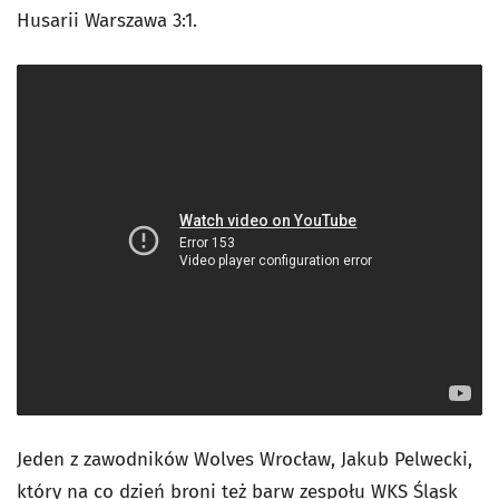
Husarii Warszawa 3:1.
Jeden z zawodników Wolves Wrocław, Jakub Pelwecki,
który na co dzień broni też barw zespołu WKS Śląsk