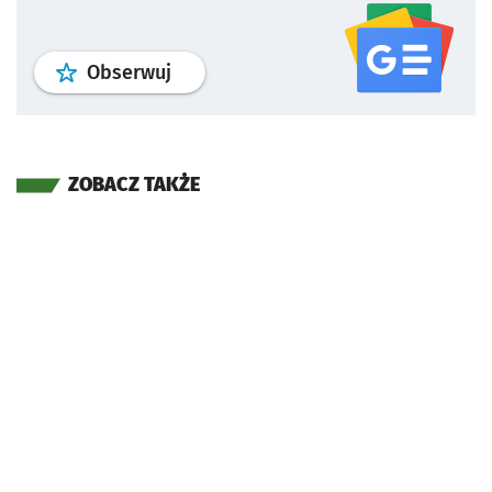
profil
google news
serwisu wroclaw
Obserwuj
ZOBACZ TAKŻE