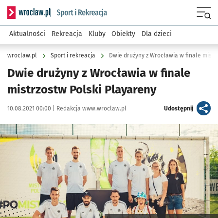
Serwis informacyjny wroclaw.pl podserwis: Sport i rekreacja
Menu
Aktualności
Rekreacja
Kluby
Obiekty
Dla dzieci
wroclaw.pl
Sport i rekreacja
Dwie drużyny z Wrocławia w finale mistr
Dwie drużyny z Wrocławia w finale
mistrzostw Polski Playareny
Data publikacji:
Autor:
artykuł
10.08.2021 00:00 |
Redakcja www.wroclaw.pl
Udostępnij
Kliknij, aby powiększyć