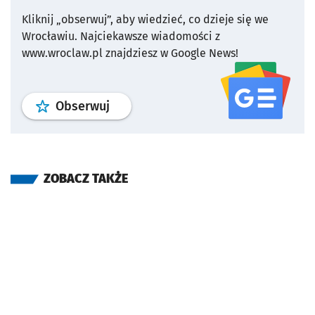
Kliknij „obserwuj”, aby wiedzieć, co dzieje się we
Wrocławiu.
Najciekawsze wiadomości z
www.wroclaw.pl znajdziesz w Google News!
profil
google news
serwisu wroclaw
Obserwuj
ZOBACZ TAKŻE