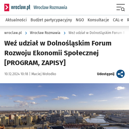
Serwis informacyjny wroclaw.pl podserwis: Rozmawia
Menu
Aktualności
Budżet partycypacyjny
NGO
Konsultacje
CAL-e
R
wroclaw.pl
Wrocław Rozmawia
Weź udział w Dolnośląskim Forum
Rozwoju Ekonomii Społecznej
[PROGRAM, ZAPISY]
Data publikacji:
Autor:
artykuł
10.12.2024 10:18 |
Maciej Wołodko
Udostępnij
Kliknij, aby powiększyć