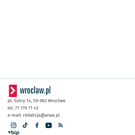
pl. Solny 14,
50-062
Wrocław
tel. 71 776 71 42
e-mail:
redakcja@araw.pl