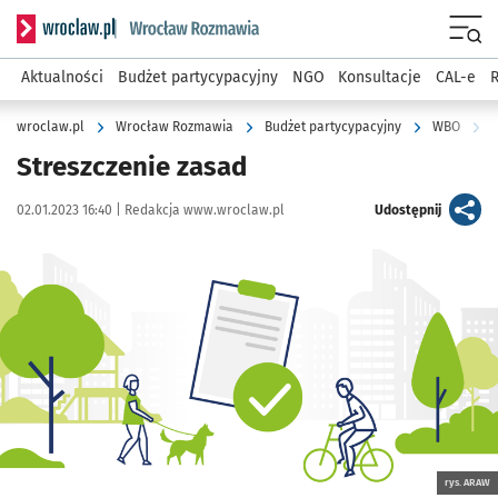
Serwis informacyjny wroclaw.pl podserwis: Rozmawia
Menu
Aktualności
Budżet partycypacyjny
NGO
Konsultacje
CAL-e
R
wroclaw.pl
Wrocław Rozmawia
Budżet partycypacyjny
WBO
S
Streszczenie zasad
Data publikacji:
Autor:
artykuł
02.01.2023 16:40 |
Redakcja www.wroclaw.pl
Udostępnij
Kliknij, aby powiększyć
rys. ARAW