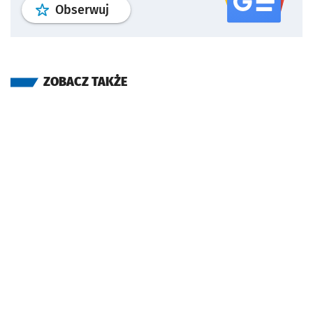
profil
google news
serwisu wroclaw
Obserwuj
ZOBACZ TAKŻE