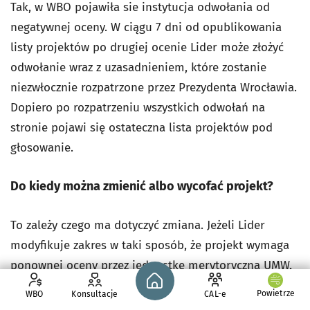
Tak, w WBO pojawiła sie instytucja odwołania od
negatywnej oceny. W ciągu 7 dni od opublikowania
listy projektów po drugiej ocenie Lider może złożyć
odwołanie wraz z uzasadnieniem, które zostanie
niezwłocznie rozpatrzone przez Prezydenta Wrocławia.
Dopiero po rozpatrzeniu wszystkich odwołań na
stronie pojawi się ostateczna lista projektów pod
głosowanie.
Do kiedy można zmienić albo wycofać projekt?
To zależy czego ma dotyczyć zmiana. Jeżeli Lider
modyfikuje zakres w taki sposób, że projekt wymaga
ponownej oceny przez jednostkę merytoryczną UMW,
Strona główna - wroclaw.pl
to taką zmianę należy wnieść na formularzu
Powietrze
WBO
Konsultacje
CAL-e
poprawkowym w wyznaczonym do tego terminie od