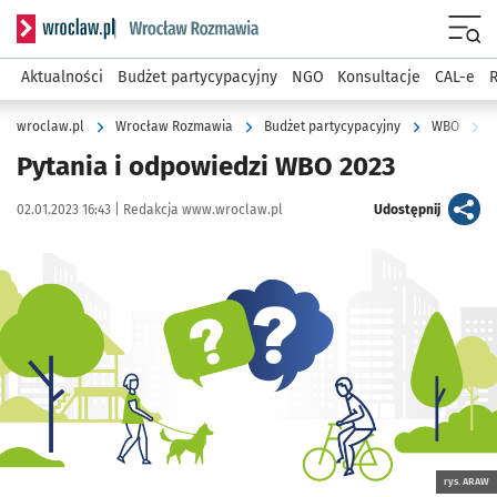
Serwis informacyjny wroclaw.pl podserwis: Rozmawia
Menu
Aktualności
Budżet partycypacyjny
NGO
Konsultacje
CAL-e
R
wroclaw.pl
Wrocław Rozmawia
Budżet partycypacyjny
WBO
P
Pytania i odpowiedzi WBO 2023
Data publikacji:
Autor:
artykuł
02.01.2023 16:43 |
Redakcja www.wroclaw.pl
Udostępnij
Kliknij, aby powiększyć
rys. ARAW