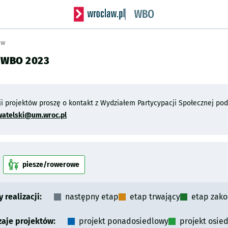
Serwis informacyjny wroclaw.pl podserwis: Wro
ów
 WBO 2023
ji projektów proszę o kontakt z Wydziałem Partycypacji Społecznej p
watelski@um.wroc.pl
piesze/rowerowe
kategoria
 realizacji:
następny etap
etap trwający
etap zak
aje projektów:
projekt ponadosiedlowy
projekt osie