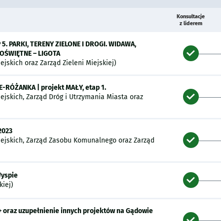
Konsultacje
z liderem
P 5. PARKI, TERENY ZIELONE I DROGI. WIDAWA,
OŚWIĘTNE – LIGOTA
iejskich oraz Zarząd Zieleni Miejskiej)
-RÓŻANKA | projekt MAŁY, etap 1.
iejskich, Zarząd Dróg i Utrzymania Miasta oraz
 2023
 Miejskich, Zarząd Zasobu Komunalnego oraz Zarząd
Wyspie
kiej)
5+ oraz uzupełnienie innych projektów na Gądowie