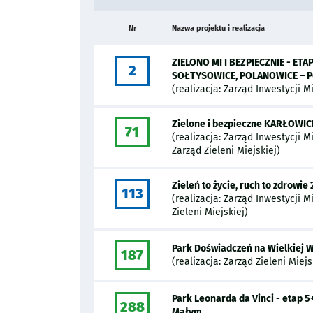
Nr
Nazwa projektu i realizacja
Nazwa projektu:
ZIELONO MI I BEZPIECZNIE - ETA
2
SOŁTYSOWICE, POLANOWICE – P
(realizacja: Zarząd Inwestycji M
Nazwa projektu:
Zielone i bezpieczne KARŁOWICE
71
(realizacja: Zarząd Inwestycji M
Zarząd Zieleni Miejskiej)
Nazwa projektu:
Zieleń to życie, ruch to zdrowie
113
(realizacja: Zarząd Inwestycji
Zieleni Miejskiej)
Nazwa projektu:
Park Doświadczeń na Wielkiej 
187
(realizacja: Zarząd Zieleni Miejs
Nazwa projektu:
Park Leonarda da Vinci - etap 
288
Małym