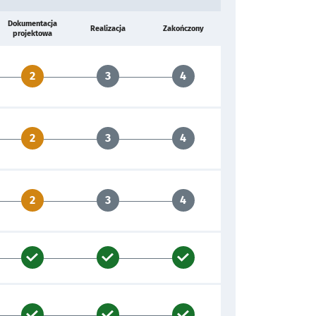
Dokumentacja
Realizacja
Zakończony
projektowa
2
3
4
2
3
4
2
3
4