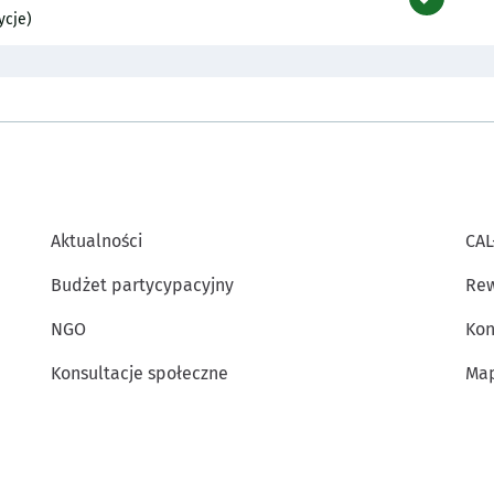
ycje)
Aktualności
CAL
Budżet partycypacyjny
Rew
NGO
Kon
Konsultacje społeczne
Map