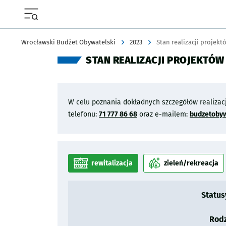
Menu główne portalu wroclaw.pl
Wrocławski Budżet Obywatelski
2023
Stan realizacji projekt
STAN REALIZACJI PROJEKTÓW
W celu poznania dokładnych szczegółów realizac
telefonu:
71 777 86 68
oraz e-mailem:
budzetoby
rewitalizacja
zieleń/rekreacja
kategoria
kategoria
Legenda oznaczeń
Statusy
Legenda oznaczeń
Rodz