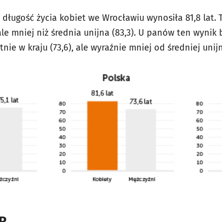
długość życia kobiet we Wrocławiu wynosiła 81,8 lat. T
ale mniej niż średnia unijna (83,3). U panów ten wynik by
nie w kraju (73,6), ale wyraźnie mniej od średniej unijne
UR