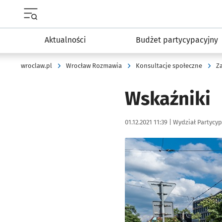
Menu główne portalu wroclaw.pl
Aktualności
Budżet partycypacyjny
wroclaw.pl
Wrocław Rozmawia
Konsultacje społeczne
Z
Wskaźniki
Data publikacji:
Autor:
01.12.2021 11:39 |
Wydział Partycyp
Kliknij, aby powiększyć