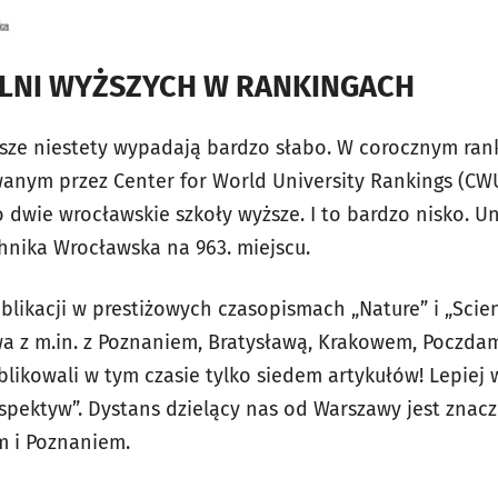
ZELNI WYŻSZYCH W RANKINGACH
sze niestety wypadają bardzo słabo. W corocznym ranki
wanym przez Center for World University Rankings (CW
lko dwie wrocławskie szkoły wyższe. I to bardzo nisko. 
chnika Wrocławska na 963. miejscu.
blikacji w prestiżowych czasopismach „Nature” i „Scien
a z m.in. z Poznaniem, Bratysławą, Krakowem, Poczda
likowali w tym czasie tylko siedem artykułów! Lepie
spektyw”. Dystans dzielący nas od Warszawy jest znac
 i Poznaniem.