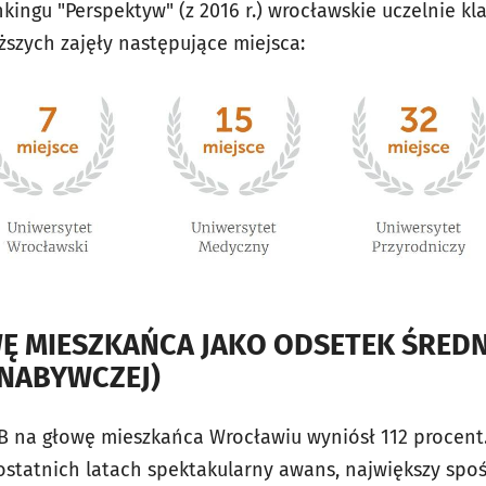
kingu "Perspektyw" (z 2016 r.) wrocławskie uczelnie k
ższych zajęły następujące miejsca:
WĘ MIESZKAŃCA JAKO ODSETEK ŚREDNI
 NABYWCZEJ)
PKB na głowę mieszkańca Wrocławiu wyniósł 112 procent
tatnich latach spektakularny awans, największy spoś