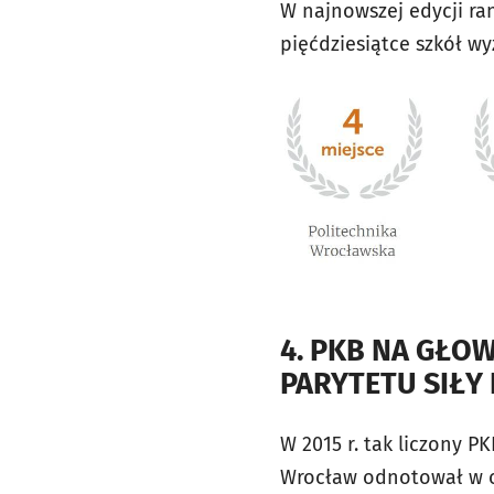
W najnowszej edycji ran
pięćdziesiątce szkół wy
4. PKB NA GŁO
PARYTETU SIŁY
W 2015 r. tak liczony 
Wrocław odnotował w os