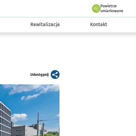
Powietrze
we Wrocławiu
awia
umiarkowane
Rewitalizacja
Kontakt
artykuł
Udostępnij