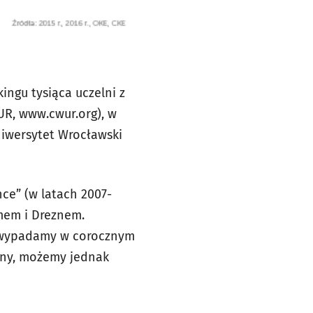
ngu tysiąca uczelni z
UR, www.cwur.org), w
Uniwersytet Wrocławski
ce” (w latach 2007-
mem i Dreznem.
j wypadamy w corocznym
zny, możemy jednak