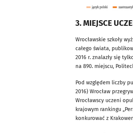
3. MIEJSCE UC
Wrocławskie szkoły wyż
całego świata, publiko
2016 r. znalazły się ty
na 890. miejscu, Polite
Pod względem liczby pu
2016) Wrocław przegryw
Wrocławscy uczeni opub
krajowym rankingu „Per
konkurować z Krakowem