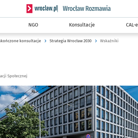
Serwis informacyjny wroclaw.pl podserwis: Rozm
NGO
Konsultacje
CAL-e
akończone konsultacje
Strategia Wrocław 2030
Wskaźniki
acji Społecznej