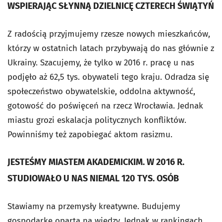
WSPIERAJĄC SŁYNNĄ DZIELNICĘ CZTERECH ŚWIĄTYŃ
Z radością przyjmujemy rzesze nowych mieszkańców,
którzy w ostatnich latach przybywają do nas głównie z
Ukrainy. Szacujemy, że tylko w 2016 r. pracę u nas
podjęło aż 62,5 tys. obywateli tego kraju. Odradza się
społeczeństwo obywatelskie, oddolna aktywność,
gotowość do poświęceń na rzecz Wrocławia. Jednak
miastu grozi eskalacja politycznych konfliktów.
Powinniśmy też zapobiegać aktom rasizmu.
JESTEŚMY MIASTEM AKADEMICKIM. W 2016 R.
STUDIOWAŁO U NAS NIEMAL 120 TYS. OSÓB
Stawiamy na przemysły kreatywne. Budujemy
gospodarkę opartą na wiedzy. Jednak w rankingach