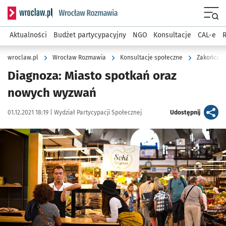
Serwis informacyjny wroclaw.pl podserwis: Rozmawia
Menu
Aktualności
Budżet partycypacyjny
NGO
Konsultacje
CAL-e
R
wroclaw.pl
Wrocław Rozmawia
Konsultacje społeczne
Zakończon
Diagnoza: Miasto spotkań oraz
nowych wyzwań
Data publikacji:
Autor:
artykuł
01.12.2021 18:19 |
Wydział Partycypacji Społecznej
Udostępnij
Kliknij, aby powiększyć