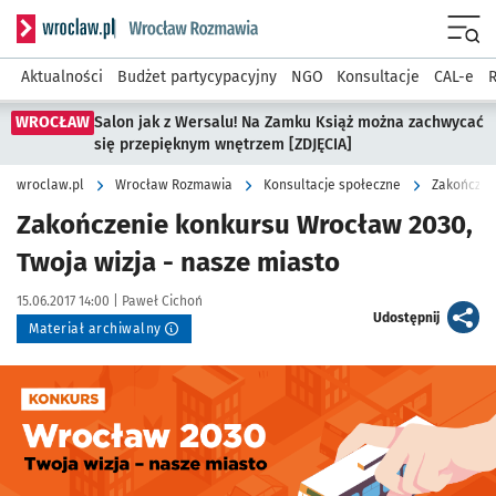
Serwis informacyjny wroclaw.pl podserwis: Rozmawia
Menu
Aktualności
Budżet partycypacyjny
NGO
Konsultacje
CAL-e
R
WROCŁAW
Salon jak z Wersalu! Na Zamku Książ można zachwycać
się przepięknym wnętrzem [ZDJĘCIA]
wroclaw.pl
Wrocław Rozmawia
Konsultacje społeczne
Zakończon
Zakończenie konkursu Wrocław 2030,
Twoja wizja - nasze miasto
Data publikacji:
Autor:
15.06.2017 14:00 |
Paweł Cichoń
artykuł
Udostępnij
Materiał archiwalny
Kliknij, aby powiększyć