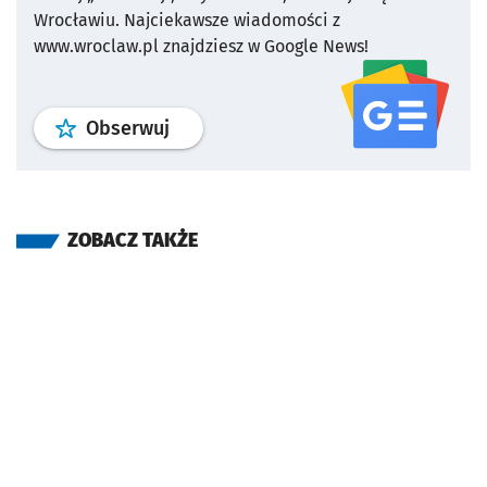
Wrocławiu.
Najciekawsze wiadomości z
www.wroclaw.pl znajdziesz w Google News!
profil
google news
serwisu wroclaw
Obserwuj
ZOBACZ TAKŻE