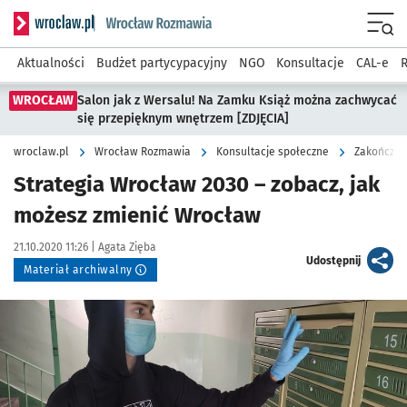
Serwis informacyjny wroclaw.pl podserwis: Rozmawia
Menu
Aktualności
Budżet partycypacyjny
NGO
Konsultacje
CAL-e
R
WROCŁAW
Salon jak z Wersalu! Na Zamku Książ można zachwycać
się przepięknym wnętrzem [ZDJĘCIA]
wroclaw.pl
Wrocław Rozmawia
Konsultacje społeczne
Zakończon
Strategia Wrocław 2030 – zobacz, jak
możesz zmienić Wrocław
Data publikacji:
Autor:
21.10.2020 11:26 |
Agata Zięba
artykuł
Udostępnij
Materiał archiwalny
Kliknij, aby powiększyć