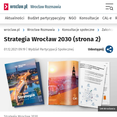
Serwis informacyjny wroclaw.pl podserwis: Rozmawia
Menu
Aktualności
Budżet partycypacyjny
NGO
Konsultacje
CAL-e
R
wroclaw.pl
Wrocław Rozmawia
Konsultacje społeczne
Zakończon
Strategia Wrocław 2030
(strona 2)
Data publikacji:
Autor:
artykuł
01.12.2021 09:19 |
Wydział Partycypacji Społecznej
Udostępnij
Kliknij, aby powiększyć
UM Wrocławia
Strategia Wrocław 2030