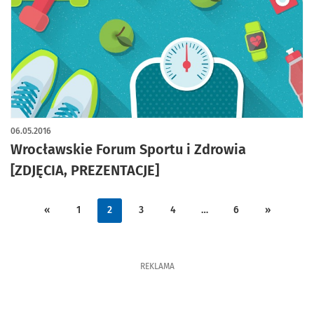
06.05.2016
Wrocławskie Forum Sportu i Zdrowia
[ZDJĘCIA, PREZENTACJE]
«
1
2
3
4
…
6
»
REKLAMA