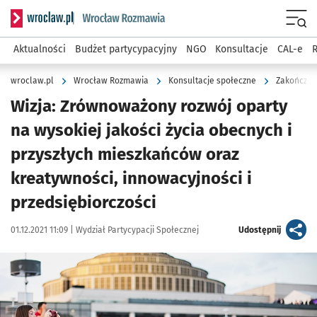
Serwis informacyjny wroclaw.pl podserwis: Rozmawia
Menu
Aktualności
Budżet partycypacyjny
NGO
Konsultacje
CAL-e
R
wroclaw.pl
Wrocław Rozmawia
Konsultacje społeczne
Zakończon
Wizja: Zrównoważony rozwój oparty
na wysokiej jakości życia obecnych i
przyszłych mieszkańców oraz
kreatywności, innowacyjności i
przedsiębiorczości
Data publikacji:
Autor:
artykuł
01.12.2021 11:09 |
Wydział Partycypacji Społecznej
Udostępnij
Kliknij, aby powiększyć