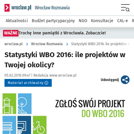
Serwis informacyjny wroclaw.pl podserwis: Rozmawia
Menu
Aktualności
Budżet partycypacyjny
NGO
Konsultacje
CAL-e
R
WAŻNE
Trochę inne pamiątki z Wrocławia. Zobaczcie!
wroclaw.pl
Wrocław Rozmawia
Statystyki WBO 2016: ile projektów w T
Statystyki WBO 2016: ile projektów w
Twojej okolicy?
Data publikacji:
Autor:
05.02.2016 09:47 |
Redakcja www.wroclaw.pl
artykuł
Udostępnij
Materiał archiwalny
Kliknij, aby powiększyć