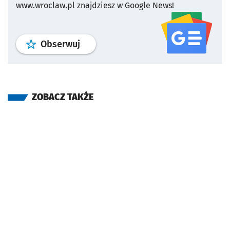
www.wroclaw.pl znajdziesz w Google News!
profil
google news
serwisu wroclaw
Obserwuj
ZOBACZ TAKŻE