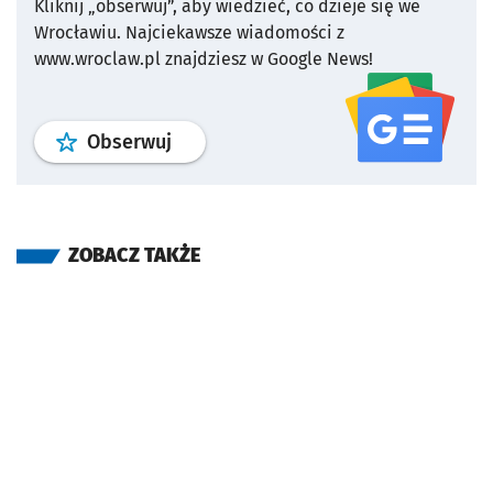
Kliknij „obserwuj”, aby wiedzieć, co dzieje się we
Wrocławiu.
Najciekawsze wiadomości z
www.wroclaw.pl znajdziesz w Google News!
profil
google news
serwisu wroclaw
Obserwuj
ZOBACZ TAKŻE