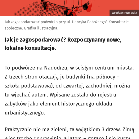
Wrocław Rozmawia
Jak zagospodarować podwórko przy ul. Henryka Pobożnego? Konsultacje
społeczne. Grafika ilustracyjna.
Jak je zagospodarować? Rozpoczynamy nowe,
lokalne konsultacje.
To podwórze na Nadodrzu, w ścisłym centrum miasta.
Z trzech stron otaczają je budynki (na północy –
szkoła podstawowa), od czwartej, zachodniej, można
tu wjechać autem. Wpisane zostało do rejestru
zabytków jako element historycznego układu
urbanistycznego.
Praktycznie nie ma zieleni, za wyjątkiem 3 drzew. Zimą
więc trochę depresyjnie, a latem – gorąco i się kurzy.