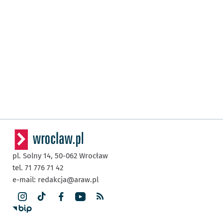
pl. Solny 14,
50-062
Wrocław
tel. 71 776 71 42
e-mail:
redakcja@araw.pl