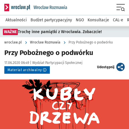
Serwis informacyjny wroclaw.pl podserwis: Rozmawia
Menu
Aktualności
Budżet partycypacyjny
NGO
Konsultacje
CAL-e
R
WAŻNE
Trochę inne pamiątki z Wrocławia. Zobaczcie!
wroclaw.pl
Wrocław Rozmawia
Przy Pobożnego o podwórku
Przy Pobożnego o podwórku
Data publikacji:
Autor:
17.06.2020 06:49 |
Wydział Partycypacji Społecznej
artykuł
Udostępnij
Materiał archiwalny
Kliknij, aby powiększyć