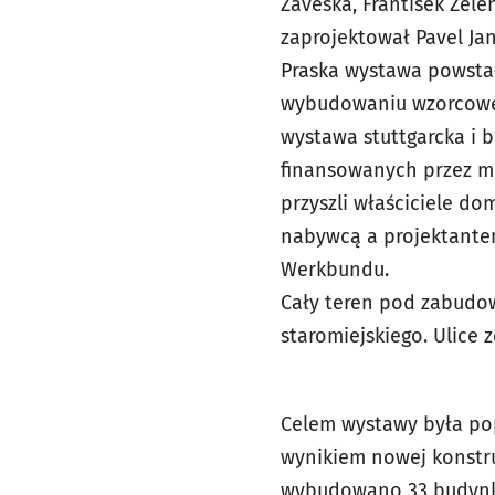
Záveská, František Zele
zaprojektował Pavel Ja
Praska wystawa powstał
wybudowaniu wzorcowego
wystawa stuttgarcka i b
finansowanych przez mi
przyszli właściciele 
nabywcą a projektantem
Werkbundu.
Cały teren pod zabudo
staromiejskiego. Ulice
Celem wystawy była pop
wynikiem nowej konstru
wybudowano 33 budynki,