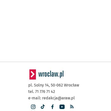
pl. Solny 14,
50-062
Wrocław
tel. 71 776 71 42
e-mail:
redakcja@araw.pl