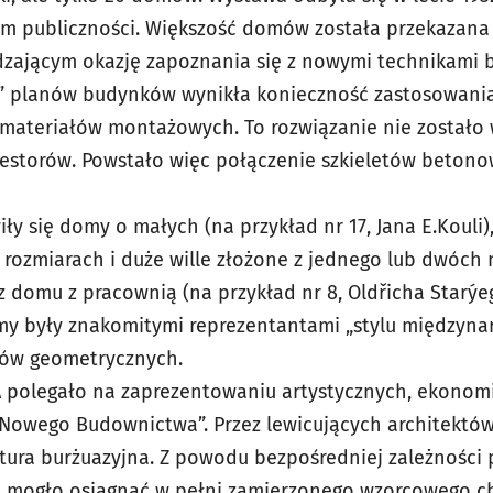
m publiczności. Większość domów została przekazana
dzającym okazję zapoznania się z nowymi technikami 
” planów budynków wynikła konieczność zastosowania
h materiałów montażowych. To rozwiązanie nie zostało 
estorów. Powstało więc połączenie szkieletów beton
y się domy o małych (na przykład nr 17, Jana E.Kouli)
i) rozmiarach i duże wille złożone z jednego lub dwóch
az domu z pracownią (na przykład nr 8, Oldřicha Starýeg
omy były znakomitymi reprezentantami „stylu międzyna
łów geometrycznych.
 polegało na zaprezentowaniu artystycznych, ekonomi
„Nowego Budownictwa”. Przez lewicujących architektów
ktura burżuazyjna. Z powodu bezpośredniej zależności
ie mogło osiągnąć w pełni zamierzonego wzorcowego c