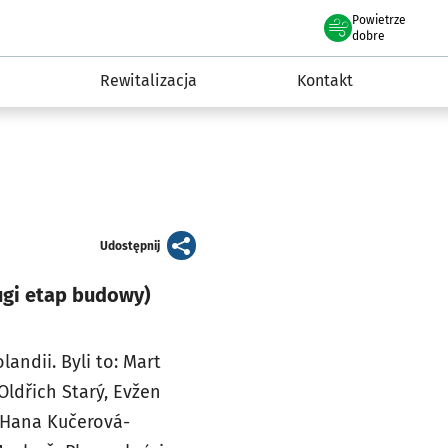
Powietrze
we Wrocławiu
awia
dobre
Rewitalizacja
Kontakt
artykuł
Udostępnij
rugi etap budowy)
landii. Byli to: Mart
Oldřich Starý, Evžen
r, Hana Kučerová-