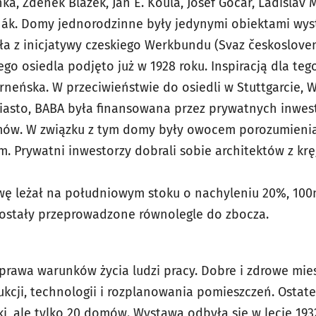
nka, Zdeněk Blažek, Jan E. Koula, Josef Gočár, Ladislav
nák. Domy jednorodzinne były jedynymi obiektami wy
a z inicjatywy czeskiego Werkbundu (Svaz českosloven
 osiedla podjęto już w 1928 roku. Inspiracją dla teg
rneńska. W przeciwieństwie do osiedli w Stuttgarcie, 
asto, BABA była finansowana przez prywatnych inwest
domów. W związku z tym domy były owocem porozumieni
. Prywatni inwestorzy dobrali sobie architektów z krę
wę leżał na południowym stoku o nachyleniu 20%, 100
 zostały przeprowadzone równolegle do zbocza.
rawa warunków życia ludzi pracy. Dobre i zdrowe mie
kcji, technologii i rozplanowania pomieszczeń. Ostate
 ale tylko 20 domów. Wystawa odbyła się w lecie 1932 