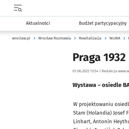
Menu główne portalu wroclaw.pl
Aktualności
Budżet partycypacyjny
wroclaw.pl
Wrocław Rozmawia
Rewitalizacja
WuWA
Praga 1932
Data publikacji:
Autor:
01.06.2022 13:54 |
Redakcja www.w
Wystawa – osiedle BA
W projektowaniu osiedla 
Stam (Holandia) Josef F
Linhart, Antonín Heythum