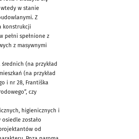
 wtedy w stanie
budowlanymi. Z
 konstrukcji
w pełni spełnione z
owych z masywnymi
, średnich (na przykład
 mieszkań (na przykład
o i nr 28, Františka
rodowego”, czy
cznych, higienicznych i
 osiedle zostało
 projektantów od
harakteru. Poza paroma