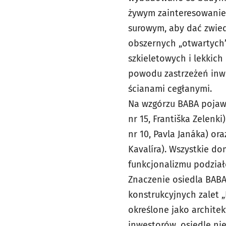
żywym zainteresowanie
surowym, aby dać zwie
obszernych „otwartych
szkieletowych i lekkic
powodu zastrzeżeń inw
ścianami cegłanymi.
Na wzgórzu BABA pojawił
nr 15, Františka Zelenk
nr 10, Pavla Janáka) or
Kavalíra). Wszystkie d
funkcjonalizmu podzia
Znaczenie osiedla BABA
konstrukcyjnych zalet 
określone jako archite
inwestorów, osiedle n