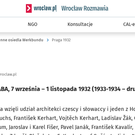
Serwis informacyjny wroclaw.pl podserwis: Rozm
NGO
Konsultacje
CAL-e
Inne osiedla Werkbundu
Praga 1932
roclaw.pl
BA, 7 września – 1 listopada 1932 (1933-1934 – d
wzięli udział architekci czescy i słowaccy i jeden z Ho
uchs, František Kerhart, Vojtěch Kerhart, Ladislav Žák, 
, Jaroslav i Karel Fišer, Pavel Janák, František Kavalí