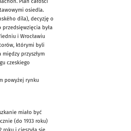
 Machoň. Plan całości
stawowymi osiedla.
ského díla), decyzję o
o przedsięwzięcia była
Wiedniu i Wrocławiu
orów, którymi byli
a między przyszłym
gu czeskiego
m powyżej rynku
szkanie miało być
cznie (do 1933 roku)
roku i cieszyła się