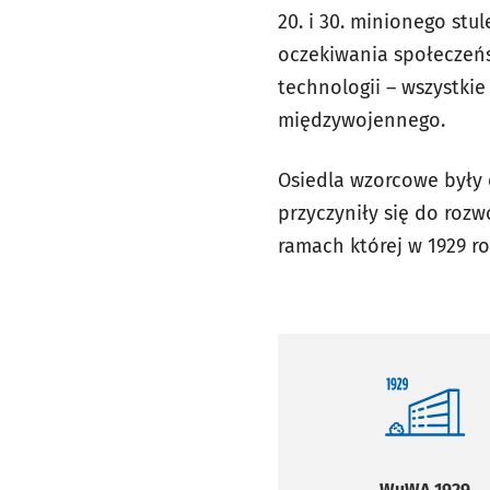
20. i 30. minionego stu
oczekiwania społeczeńs
technologii – wszystki
międzywojennego.
Osiedla wzorcowe były 
przyczyniły się do roz
ramach której w 1929 
WuWA 1929