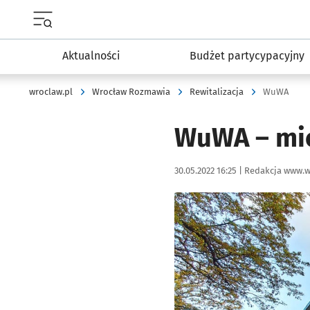
Menu główne portalu wroclaw.pl
Aktualności
Budżet partycypacyjny
wroclaw.pl
Wrocław Rozmawia
Rewitalizacja
WuWA
WuWA – mie
Data publikacji:
Autor:
30.05.2022 16:25 |
Redakcja www.w
Kliknij, aby powiększyć