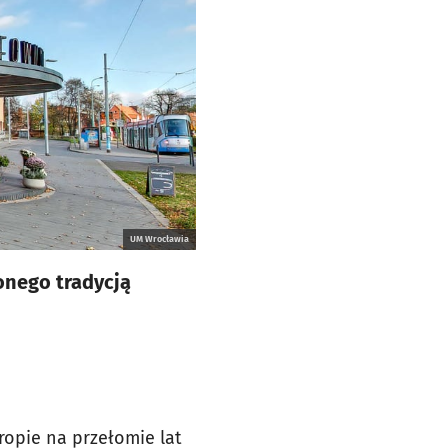
UM Wrocławia
onego tradycją
opie na przełomie lat