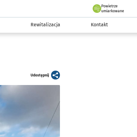
Powietrze
we Wrocławiu
awia
umiarkowane
Rewitalizacja
Kontakt
artykuł
Udostępnij