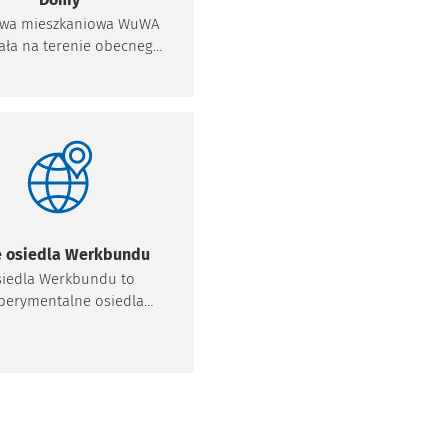
wa mieszkaniowa WuWA
ała na terenie obecnego
edla Dąbie, nieopodal
jezdni tramwajowej, w
twie Biskupina i Sępolna,
rzede wszystkim Parku
ytnickiego i rozległych
erenów wystawowych
eksu Hali Stulecia oraz
 Zoologicznego. Miasto z
enem wystawy łączyło
e osiedla Werkbundu
odne połączenie linią
iedla Werkbundu to
W 32 budynkach,
perymentalne osiedla
e wybudowano na cele
wane w Europie w latach
owe, mieściły się ogółem
1932, w których budynki
132 mieszkania. Do
zkalne powstały według
żniejszych zachowanych
ektów najwybitniejszych
ów należą miedzy innymi:
rchitektów. Wystawy
dla osób samotnych i
ndu, za sprawą śmiałych
etnych małżeństw (nr 31)