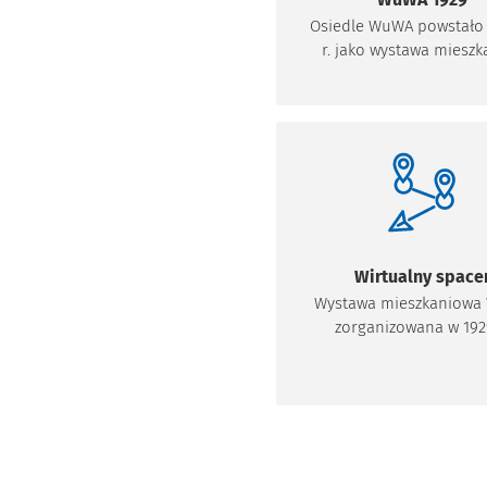
Osiedle WuWA powstało 
r. jako wystawa mieszka
miejsca pracy w pobliżu
Szczytnickiego. Zobacz, j
historia osiedla.
Wirtualny space
Wystawa mieszkaniow
zorganizowana w 192
Otworzy 
dzielnicy Dębie we Wro
znacznie wpłynęła na r
architektury na świecie
dość, że ukazała nowe ki
możliwości to stała się 
odniesienia i inspiracj