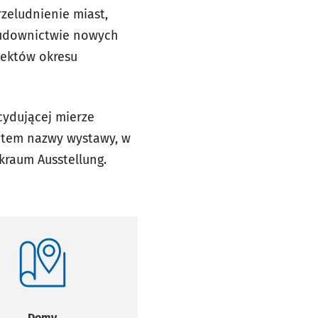
rzeludnienie miast,
budownictwie nowych
tektów okresu
cydującej mierze
rótem nazwy wystawy, w
raum Ausstellung.
Domy