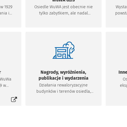
w 1929
Osiedle WuWA jest obecnie nie
Wysta
nia i
tylko zabytkiem, ale nadal
powst
 parku
stanowi inspirację dla młodego
osi
aka była
pokolenia architektów i
za
urbanistów. Co więcej, za sprawą
sąsiedz
kompleksowej rewaloryzacji,
a p
stało się jedną z najciekawszych
Szcz
atrakcji architektonicznych
t
Wrocławia. Wielu budynkom
kompl
dawnego osiedla przywrócono
Ogrodu
ich dawny oryginalny charakter,
ter
r
Nagrody, wyróżnienia,
Inn
niemal w całości udało się
dog
publikacje i wydarzenia
a WuWa
Os
uporządkować i
tramwajową. 
Działania rewaloryzacyjne
9 w
eks
zagospodarować przestrzeń
któr
się w nowej karcie
budynków i terenów osiedla,
cławiu
zbudo
wokół budynków. Jednocześnie
wystaw
które nastąpiły w pierwszych
ozwój
1927-
jest to osiedle, na którym stale
dwóch dekadach XXI wieku
. Nie
mies
toczy się życie jego
najwa
zostały zauważone oraz
erunki i
proj
mieszkańców, a przestrzenie
obiekt
docenione w miejskiej skali
punktem
a
publiczne przenikają się z
dom 
wyróżnieniami w konkursie
ą dla
Werkbu
prywatnymi, poddając stałej
bezdzi