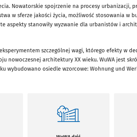
lecia. Nowatorskie spojrzenie na procesy urbanizacji, p
twa w sferze jakości życia, możliwość stosowania w 
e te aspekty stanowiły wyzwanie dla urbanistów i archi
eksperymentem szczególnej wagi, którego efekty w de
woju nowoczesnej architektury XX wieku. WuWA jest sk
roku wybudowano osiedle wzorcowe: Wohnung und Werk
WuWA dziś