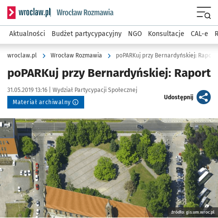
Serwis informacyjny wroclaw.pl podserwis: Rozmawia
Menu
Aktualności
Budżet partycypacyjny
NGO
Konsultacje
CAL-e
R
wroclaw.pl
Wrocław Rozmawia
poPARKuj przy Bernardyńskiej: Raport
poPARKuj przy Bernardyńskiej: Raport
Data publikacji:
Autor:
31.05.2019 13:16 |
Wydział Partycypacji Społecznej
artykuł
Udostępnij
Materiał archiwalny
Kliknij, aby powiększyć
źródło: gis.um.wroc.pl