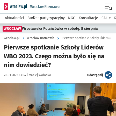
Serwis informacyjny wroclaw.pl podserwis: Rozmawia
Menu
Aktualności
Budżet partycypacyjny
NGO
Konsultacje
CAL-e
R
WROCŁAW
Wrocławska Potańcówka w sobotę, 8 sierpnia
wroclaw.pl
Wrocław Rozmawia
Pierwsze spotkanie Szkoły Liderów
WBO 2023. Czego można było się na
nim dowiedzieć?
Data publikacji:
Autor:
artykuł
26.01.2023 13:04 |
Maciej Wołodko
Udostępnij
Kliknij, aby powiększyć