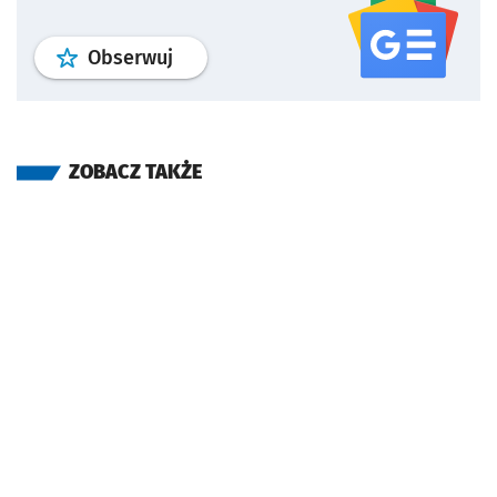
profil
google news
serwisu wroclaw
Obserwuj
ZOBACZ TAKŻE