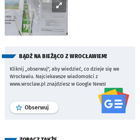
BĄDŹ NA BIEŻĄCO Z WROCŁAWIEM!
Kliknij „obserwuj”, aby wiedzieć, co dzieje się we
Wrocławiu.
Najciekawsze wiadomości z
www.wroclaw.pl znajdziesz w Google News!
profil
google news
serwisu wroclaw
Obserwuj
ZOBACZ TAKŻE