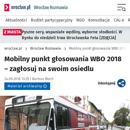
Serwis informacyjny wroclaw.pl podserwis: Rozmawia
Menu
Aktualności
Budżet partycypacyjny
NGO
Konsultacje
CAL-e
R
Z MIASTA
Pyszne sery, wspaniałe wędliny, wyborne słodkości. W
Rynku do niedzieli trwa Wrocławska Feta [ZDJĘCIA]
wroclaw.pl
Wrocław Rozmawia
Mobilny punkt głosowania WBO 2018 – 
Mobilny punkt głosowania WBO 2018
– zagłosuj na swoim osiedlu
Data publikacji:
Autor:
24.09.2018 13:35 |
Bartosz Moch
artykuł
Udostępnij
Materiał archiwalny
Kliknij, aby powiększyć