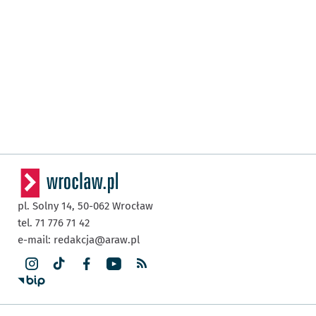
pl. Solny 14,
50-062
Wrocław
tel. 71 776 71 42
e-mail:
redakcja@araw.pl