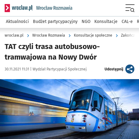
Serwis informacyjny wroclaw.pl podserwis: Rozmawia
Menu
Aktualności
Budżet partycypacyjny
NGO
Konsultacje
CAL-e
R
wroclaw.pl
Wrocław Rozmawia
Konsultacje społeczne
Zakończon
TAT czyli trasa autobusowo-
tramwajowa na Nowy Dwór
Data publikacji:
Autor:
artykuł
30.11.2021 11:31 |
Wydział Partycypacji Społecznej
Udostępnij
Kliknij, aby powiększyć