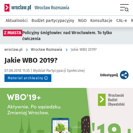
Serwis informacyjny wroclaw.pl podserwis: Rozmawia
Menu
Aktualności
Budżet partycypacyjny
NGO
Konsultacje
CAL-e
R
Z MIASTA
Policyjny śmigłowiec nad Wrocławiem. To tylko
ćwiczenia
wroclaw.pl
Wrocław Rozmawia
Jakie WBO 2019?
Jakie WBO 2019?
Data publikacji:
Autor:
07.08.2018 11:35 |
Wydział Partycypacji Społecznej
artykuł
Udostępnij
Materiał archiwalny
Kliknij, aby powiększyć