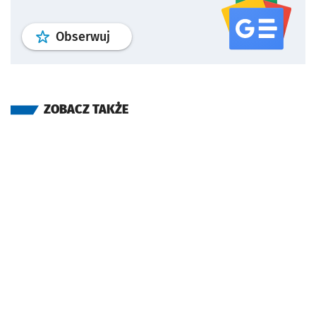
profil
google news
serwisu wroclaw
Obserwuj
ZOBACZ TAKŻE