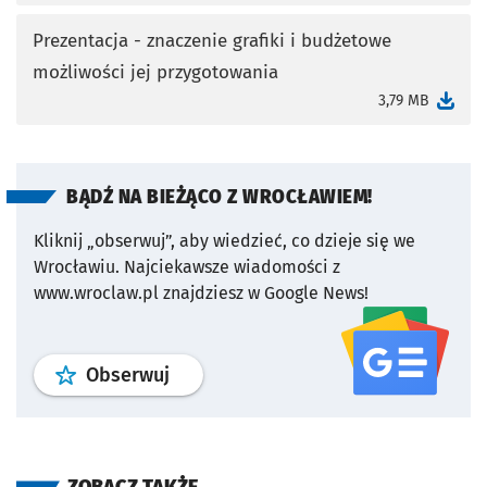
Prezentacja - znaczenie grafiki i budżetowe
możliwości jej przygotowania
otworzy się w nowej karcie
3,79 MB
BĄDŹ NA BIEŻĄCO Z WROCŁAWIEM!
Kliknij „obserwuj”, aby wiedzieć, co dzieje się we
Wrocławiu.
Najciekawsze wiadomości z
www.wroclaw.pl znajdziesz w Google News!
profil
google news
serwisu wroclaw
Obserwuj
ZOBACZ TAKŻE