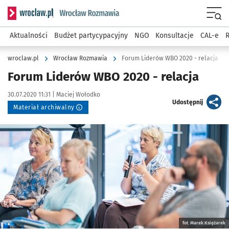
Serwis informacyjny wroclaw.pl podserwis: Rozmawia
Menu
Aktualności
Budżet partycypacyjny
NGO
Konsultacje
CAL-e
R
wroclaw.pl
Wrocław Rozmawia
Forum Liderów WBO 2020 - relacja
Forum Liderów WBO 2020 - relacja
Data publikacji:
Autor:
30.07.2020 11:31 |
Maciej Wołodko
artykuł
Udostępnij
Materiał archiwalny
Kliknij, aby powiększyć
fot. Marek Księżarek