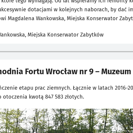
, które tego wymagają. Od lat wspieramy ich remonty k
ukcesywnie dotacjami w kolejnych naborach, by dać i
ówi Magdalena Wankowska, Miejska Konserwator Zaby
Wankowska, Miejska Konserwator Zabytków
odnia Fortu Wrocław nr 9 – Muzeum 
ńczenie etapu prac ziemnych. Łącznie w latach 2016-2
ego otoczenia kwotą 847 583 złotych.