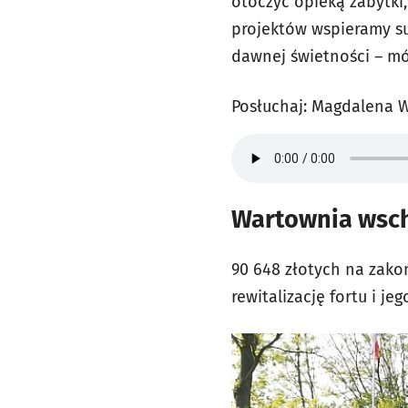
otoczyć opieką zabytki
projektów wspieramy s
dawnej świetności – m
Posłuchaj: Magdalena 
Wartownia wsch
90 648 złotych na zako
rewitalizację fortu i j