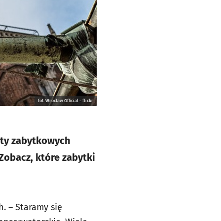
fot. Wrocław Official - flickr
onty zabytkowych
Zobacz, które zabytki
. – Staramy się