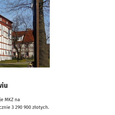
wiu
cje MKZ na
znie 3 290 900 złotych.