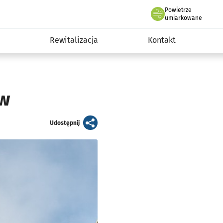
Powietrze
we Wrocławiu
awia
umiarkowane
Rewitalizacja
Kontakt
ów
artykuł
Udostępnij