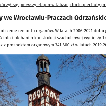
ńczył się pierwszy etap rewitalizacji fortu piechoty prz
ny we Wrocławiu-Praczach Odrzański
kończenie remontu organów. W latach 2006-2021 dotac
ioła i plebani o konstrukcji szachulcowej wyniosły 1 
 z prospektem organowym 341 600 zł w latach 2019-2