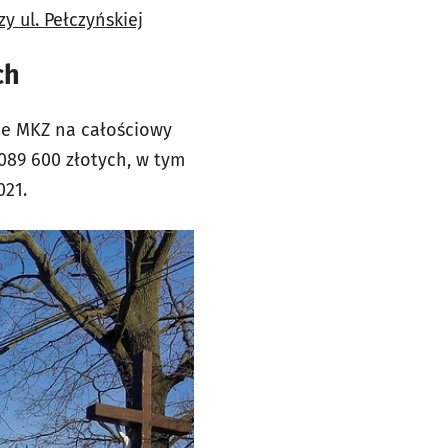
y ul. Pełczyńskiej
ch
je MKZ na całościowy
089 600 złotych, w tym
021.