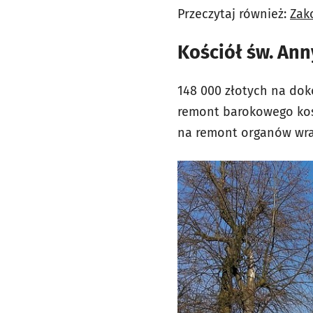
Przeczytaj również:
Zako
Kościół św. An
148 000 złotych na do
remont barokowego kośc
na remont organów wraz