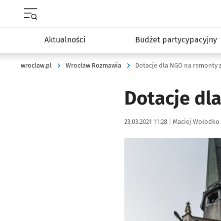
Menu główne portalu wroclaw.pl
Aktualności
Budżet partycypacyjny
wroclaw.pl
Wrocław Rozmawia
Dotacje dla NGO na remonty
Dotacje dl
Data publikacji:
Autor:
23.03.2021 11:28 |
Maciej Wołodko
Kliknij, aby powiększyć