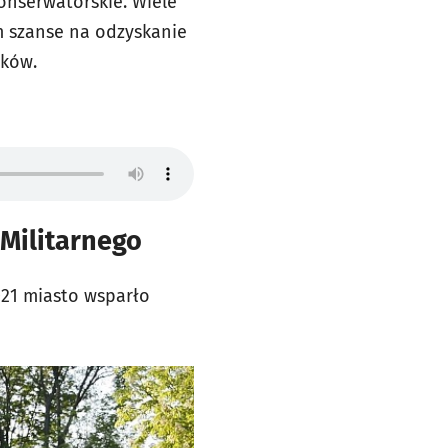
onserwatorskie. Wiele
m szanse na odzyskanie
tków.
Militarnego
021 miasto wsparło