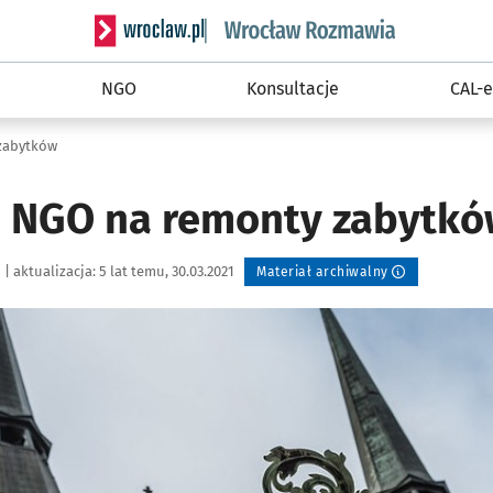
Serwis informacyjny wroclaw.pl podserwis: Rozm
NGO
Konsultacje
CAL-e
 zabytków
a NGO na remonty zabytk
|
aktualizacja:
5 lat temu, 30.03.2021
Materiał archiwalny