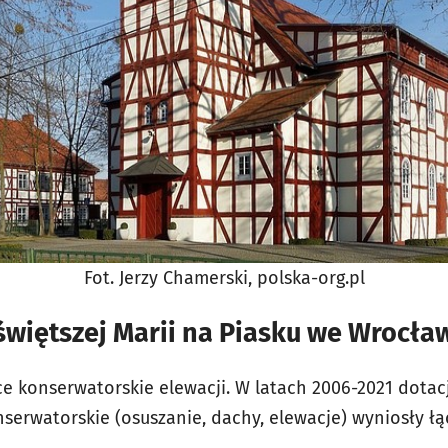
Fot. Jerzy Chamerski, polska-org.pl
świętszej Marii na Piasku we Wrocła
ce konserwatorskie elewacji. W latach 2006-2021 dota
erwatorskie (osuszanie, dachy, elewacje) wyniosły łąc