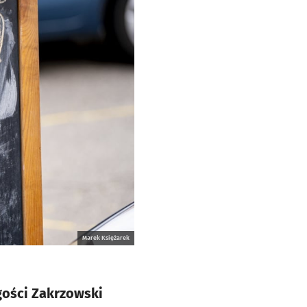
Marek Księżarek
gości Zakrzowski