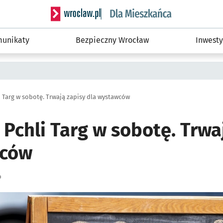
Serwis informacyjny wroclaw.pl podserwis: Dla
unikaty
Bezpieczny Wrocław
Inwesty
 Targ w sobotę. Trwają zapisy dla wystawców
Pchli Targ w sobotę. Trwa
wców
o