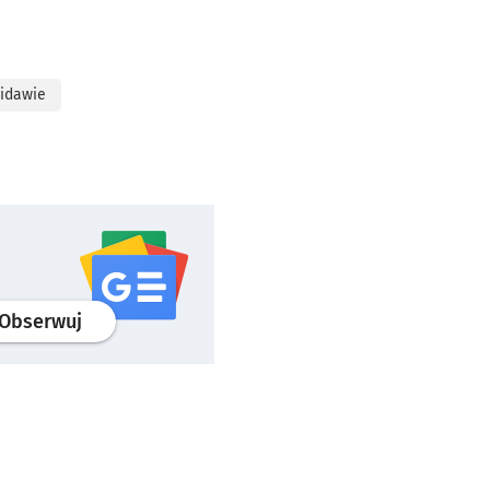
widawie
profil
google news
serwisu wroclaw.pl
Obserwuj