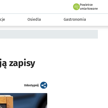
Powietrze
we Wrocławiu
 mieszkańca
umiarkowane
cje
Osiedla
Gastronomia
ją zapisy
artykuł
Udostępnij