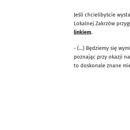
Jeśli chcielibyście wys
Lokalnej Zakrzów przy
linkiem
.
- (…) Będziemy się wymi
poznając przy okazji n
to doskonale znane mie