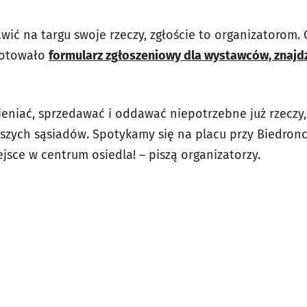
tawić na targu swoje rzeczy, zgłoście to organizatorom
gotowało
formularz zgłoszeniowy dla wystawców, znajd
eniać, sprzedawać i oddawać niepotrzebne już rzeczy, 
aszych sąsiadów. Spotykamy się na placu przy Biedronc
jsce w centrum osiedla! – piszą organizatorzy.