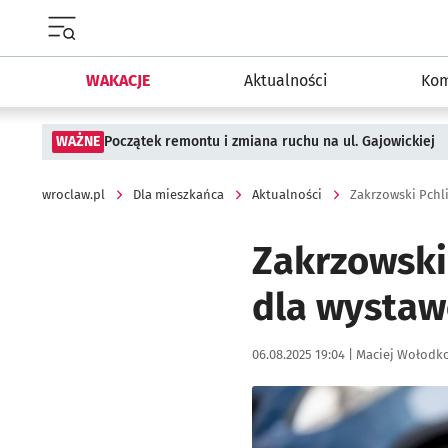
Menu główne portalu wroclaw.pl
WAKACJE
Aktualności
Kom
WAŻNE
Początek remontu i zmiana ruchu na ul. Gajowickiej
wroclaw.pl
Dla mieszkańca
Aktualności
Zakrzowski Pchli
Zakrzowski 
dla wysta
Data publikacji:
Autor:
06.08.2025 19:04 |
Maciej Wołodk
Kliknij, aby powiększyć