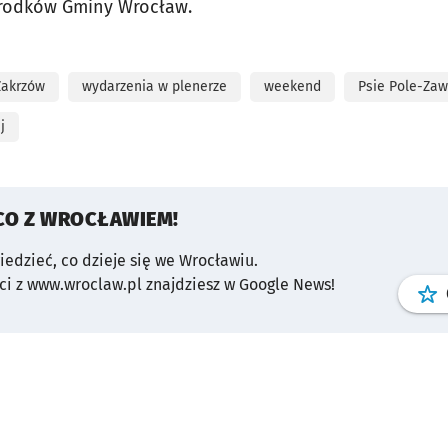
rodków Gminy Wrocław.
Zakrzów
wydarzenia w plenerze
weekend
Psie Pole-Za
j
CO Z WROCŁAWIEM!
wiedzieć, co dzieje się we Wrocławiu.
i z www.wroclaw.pl znajdziesz w Google News!