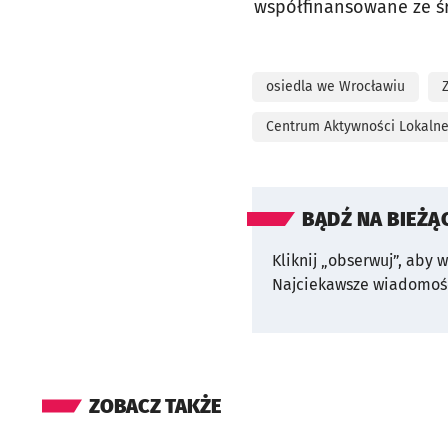
współfinansowane ze ś
osiedla we Wrocławiu
Centrum Aktywności Lokalne
BĄDŹ NA BIEŻĄ
Kliknij „obserwuj”, aby 
Najciekawsze wiadomośc
ZOBACZ TAKŻE