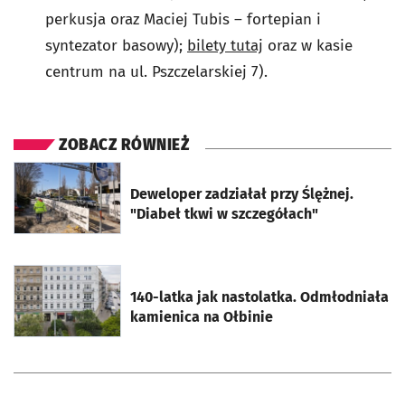
perkusja oraz Maciej Tubis – fortepian i
syntezator basowy);
bilety tutaj
oraz w kasie
centrum na ul. Pszczelarskiej 7).
ZOBACZ RÓWNIEŻ
otworzy się w nowej karcie
Deweloper zadziałał przy Ślężnej.
"Diabeł tkwi w szczegółach"
otworzy się w nowej karcie
140-latka jak nastolatka. Odmłodniała
kamienica na Ołbinie