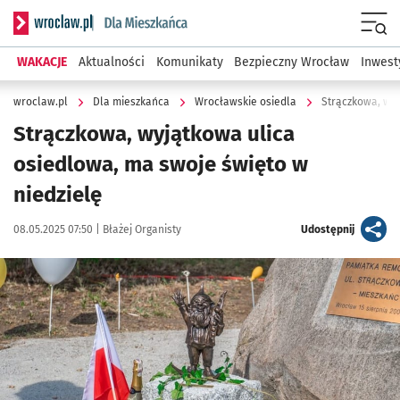
Serwis informacyjny wroclaw.pl podserwis: Dla mieszkańca
Menu
WAKACJE
Aktualności
Komunikaty
Bezpieczny Wrocław
Inwest
wroclaw.pl
Dla mieszkańca
Wrocławskie osiedla
Strączkowa, wyj
Strączkowa, wyjątkowa ulica
osiedlowa, ma swoje święto w
niedzielę
Data publikacji:
Autor:
artykuł
08.05.2025 07:50 |
Błażej Organisty
Udostępnij
Kliknij, aby powiększyć