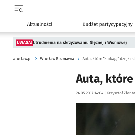
Menu główne portalu wroclaw.pl
Aktualności
Budżet partycypacyjny
UWAGA!
Utrudnienia na skrzyżowaniu Ślężnej i Wiśniowej
wroclaw.pl
Wrocław Rozmawia
Auta, które "znikają" dzięki st
Auta, które
Data publikacji:
Autor:
24.05.2017 14:04 |
Krzysztof Zienta
Kliknij, aby powiększyć