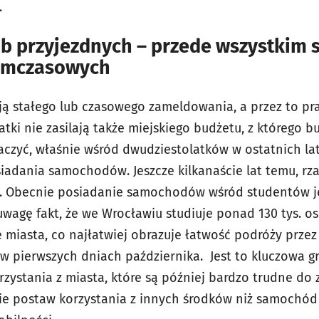
.
 przyjezdnych – przede wszystkim 
ymczasowych
ją stałego lub czasowego zameldowania, a przez to p
ki nie zasilają także miejskiego budżetu, z którego
naczyć, właśnie wśród dwudziestolatków w ostatnich la
siadania samochodów. Jeszcze kilkanaście lat temu, rz
. Obecnie posiadanie samochodów wśród studentów jes
uwagę fakt, że we Wrocławiu studiuje ponad 130 tys. o
miasta, co najłatwiej obrazuje łatwość podróży przez
 w pierwszych dniach października. Jest to kluczowa g
ystania z miasta, które są później bardzo trudne do 
ie postaw korzystania z innych środków niż samochód w