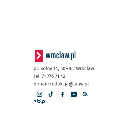
pl. Solny 14,
50-062
Wrocław
tel. 71 776 71 42
e-mail:
redakcja@araw.pl