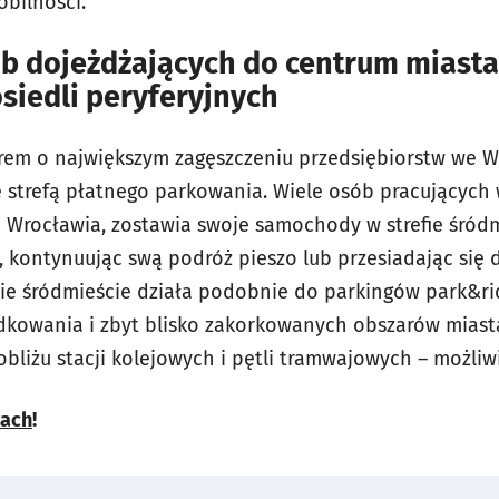
obilności.
 dojeżdżających do centrum miasta
siedli peryferyjnych
arem o największym zagęszczeniu przedsiębiorstw we W
e strefą płatnego parkowania. Wiele osób pracujących 
 Wrocławia, zostawia swoje samochody w strefie śród
 kontynuując swą podróż pieszo lub przesiadając się 
cie śródmieście działa podobnie do parkingów
park&r
kowania i zbyt blisko zakorkowanych obszarów miasta
obliżu stacji kolejowych i pętli tramwajowych – możli
jach
!