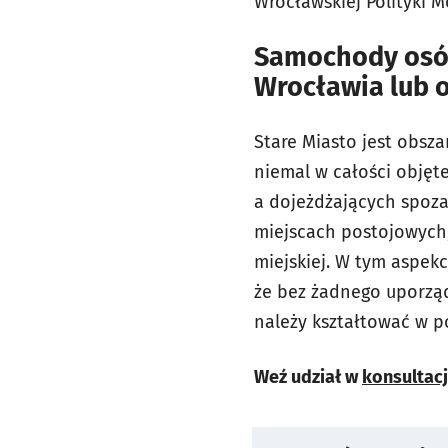
Wrocławskiej Polityki M
Samochody osób
Wrocławia lub o
Stare Miasto jest obsz
niemal w całości objęt
a dojeżdżających spoza
miejscach postojowych,
miejskiej. W tym aspek
że bez żadnego uporząd
należy kształtować w p
Weź udział w
konsultac