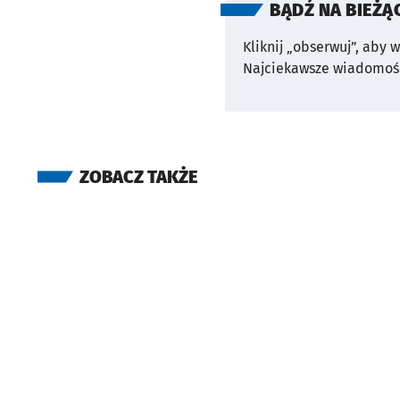
BĄDŹ NA BIEŻĄ
Kliknij „obserwuj”, aby 
Najciekawsze wiadomośc
ZOBACZ TAKŻE