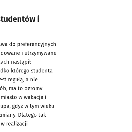
studentów i
rawa do preferencyjnych
 budowane i utrzymywane
tach nastąpił
adko którego studenta
t regułą, a nie
sób, ma to ogromy
 miasto w wakacje i
rupa, gdyż w tym wieku
zmiany. Dlatego tak
 realizacji