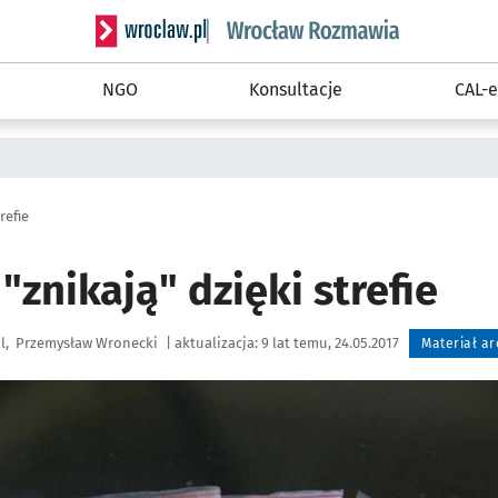
Serwis informacyjny wroclaw.pl podserwis: Rozm
NGO
Konsultacje
CAL-e
refie
 "znikają" dzięki strefie
l
Przemysław Wronecki
|
aktualizacja:
9 lat temu, 24.05.2017
Materiał a