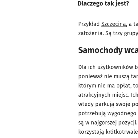
Dlaczego tak jest?
Przykład
Szczecina
, a 
założenia. Są trzy gru
Samochody wcal
Dla ich użytkowników b
ponieważ nie muszą tam
którym nie ma opłat, t
atrakcyjnych miejsc. I
wtedy parkują swoje poj
potrzebują wygodnego m
są w najgorszej pozycj
korzystają krótkotrwale