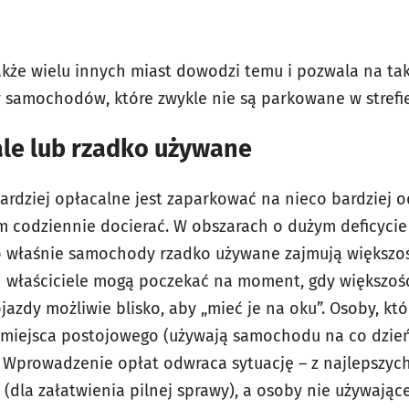
także wielu innych miast dowodzi temu i pozwala na ta
py samochodów, które zwykle nie są parkowane w stref
e lub rzadko używane
ardziej opłacalne jest zaparkować na nieco bardziej o
 codziennie docierać. W obszarach o dużym deficycie
o właśnie samochody rzadko używane zajmują większoś
ch właściciele mogą poczekać na moment, gdy większość
azdy możliwie blisko, aby „mieć je na oku”. Osoby, któ
iejsca postojowego (używają samochodu na co dzień i
i. Wprowadzenie opłat odwraca sytuację – z najlepszyc
 (dla załatwienia pilnej sprawy), a osoby nie używając