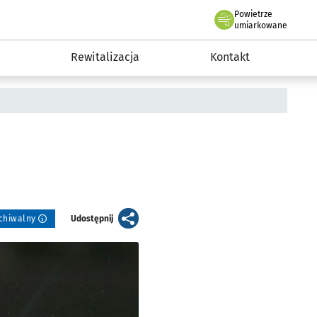
Powietrze
we Wrocławiu
awia
umiarkowane
Rewitalizacja
Kontakt
artykuł
rchiwalny
Udostępnij