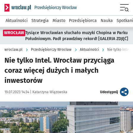
Serwis informacyjny wroclaw.pl podserwis: Strategia rozwo
Menu
Aktualności
Strategia
Miasto
Przedsiębiorca
Nauka
Spotkan
WROCŁAW
Tysiące Wrocławian słuchało muzyki Chopina w Parku
Południowym. Padł prawdziwy rekord! [GALERIA ZDJĘĆ]
wroclaw.pl
Przedsiębiorczy Wrocław
Aktualności
Nie tylko Intel
Nie tylko Intel. Wrocław przyciąga
coraz więcej dużych i małych
inwestorów
Data publikacji:
Autor:
artykuł
19.07.2023 14:34 |
Katarzyna Wiązowska
Udostępnij
Kliknij, aby powiększyć