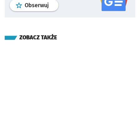
profil
google news
serwisu wroclaw
Obserwuj
ZOBACZ TAKŻE