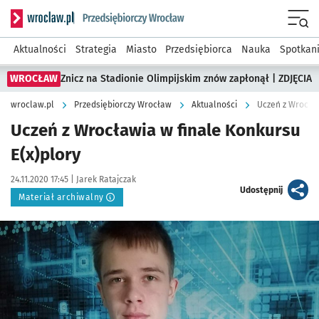
Serwis informacyjny wroclaw.pl podserwis: Strategia rozwo
Menu
Aktualności
Strategia
Miasto
Przedsiębiorca
Nauka
Spotkan
WROCŁAW
Znicz na Stadionie Olimpijskim znów zapłonął | ZDJĘCIA
wroclaw.pl
Przedsiębiorczy Wrocław
Aktualności
Uczeń z Wrocław
Uczeń z Wrocławia w finale Konkursu
E(x)plory
Data publikacji:
Autor:
24.11.2020 17:45 |
Jarek Ratajczak
artykuł
Udostępnij
Materiał archiwalny
Kliknij, aby powiększyć