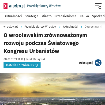
Serwis informacyjny wroclaw.pl podserwis: Strategia rozwo
Menu
Aktualności
Strategia
Miasto
Przedsiębiorca
Nauka
Spotkan
wroclaw.pl
Przedsiębiorczy Wrocław
Aktualności
O wrocławskim zrównoważonym
rozwoju podczas Światowego
Kongresu Urbanistów
Data publikacji:
Autor:
08.02.2021 11:14 |
Jarek Ratajczak
artykuł
Udostępnij
Materiał archiwalny
Kliknij, aby powiększyć