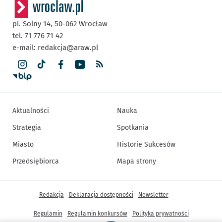
pl. Solny 14,
50-062
Wrocław
tel. 71 776 71 42
e-mail:
redakcja@araw.pl
Aktualności
Nauka
Strategia
Spotkania
Miasto
Historie Sukcesów
Przedsiębiorca
Mapa strony
Inne informacje
Redakcja
Deklaracja dostępności
Newsletter
Regulamin
Regulamin konkursów
Polityka prywatności