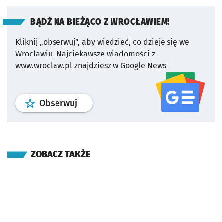
BĄDŹ NA BIEŻĄCO Z WROCŁAWIEM!
Kliknij „obserwuj”, aby wiedzieć, co dzieje się we
Wrocławiu.
Najciekawsze wiadomości z
www.wroclaw.pl znajdziesz w Google News!
profil
google news
serwisu wroclaw
Obserwuj
ZOBACZ TAKŻE