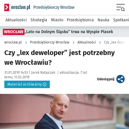
Serwis informacyjny wroclaw.pl podserwis: Strategia rozwo
Menu
Aktualności
Strategia
Miasto
Przedsiębiorca
Nauka
Spotkan
WROCŁAW
„Lato na Dolnym Śląsku” trwa na Wyspie Piasek
wroclaw.pl
Przedsiębiorczy Wrocław
Aktualności
Czy „lex dewelo
Czy „lex deweloper” jest potrzebny
we Wrocławiu?
Data publikacji:
Autor:
31.01.2019 14:53 |
Jarek Ratajczak
|
aktualizacja:
7 lat
temu, 11.02.2019
artykuł
Udostępnij
Materiał archiwalny
Kliknij, aby powiększyć