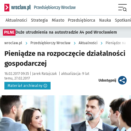
Serwis informacyjny wroclaw.pl podserwis: Strategia rozwo
Menu
Aktualności
Strategia
Miasto
Przedsiębiorca
Nauka
Spotkan
PILNE
Duże utrudnienia na autostradzie A4 pod Wrocławiem
wroclaw.pl
Przedsiębiorczy Wrocław
Aktualności
Pieniądze na ro
Pieniądze na rozpoczęcie działalności
gospodarczej
Data publikacji:
Autor:
16.02.2017 09:35 |
Jarek Ratajczak
|
aktualizacja:
9 lat
temu, 27.02.2017
artykuł
Udostępnij
Materiał archiwalny
Kliknij, aby powiększyć