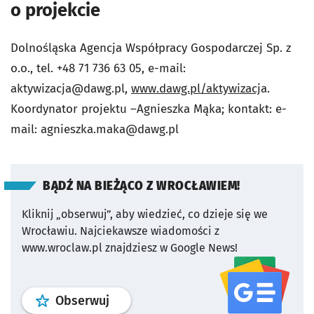
o projekcie
Dolnośląska Agencja Współpracy Gospodarczej Sp. z
o.o., tel. +48 71 736 63 05, e-mail:
aktywizacja@dawg.pl
,
www.dawg.pl/aktywizacj
a.
Koordynator projektu –Agnieszka Mąka; kontakt: e-
mail:
agnieszka.maka@dawg.pl
BĄDŹ NA BIEŻĄCO Z WROCŁAWIEM!
Kliknij „obserwuj”, aby wiedzieć, co dzieje się we
Wrocławiu.
Najciekawsze wiadomości z
www.wroclaw.pl znajdziesz w Google News!
profil
google news
serwisu wroclaw
Obserwuj