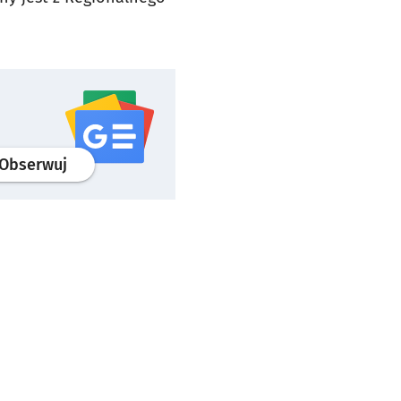
profil
google news
serwisu wroclaw.pl
Obserwuj