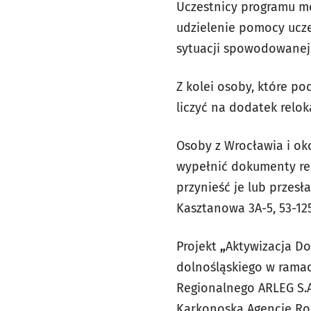
Uczestnicy programu mo
udzielenie pomocy ucz
sytuacji spowodowanej 
Z kolei osoby, które 
liczyć na dodatek relok
Osoby z Wrocławia i ok
wypełnić dokumenty rek
przynieść je lub przesł
Kasztanowa 3A-5, 53-12
Projekt
„
Aktywizacja Do
dolnośląskiego w ramac
Regionalnego ARLEG S.A
Karkonoską Agencję Roz