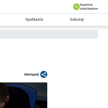
Powietrze
we Wrocławiu
a rozwoju przedsiębiorczości miasta Wrocławia
umiarkowane
Spotkania
Sukcesy
artykuł
Udostępnij