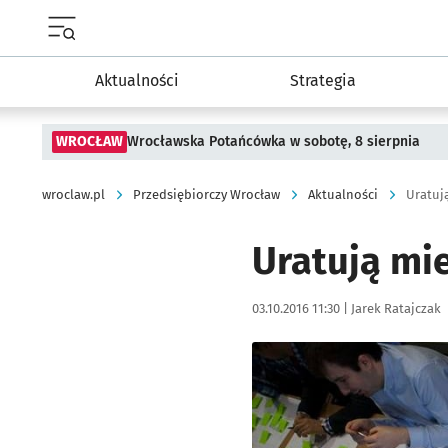
Menu główne portalu wroclaw.pl
Aktualności
Strategia
WROCŁAW
Wrocławska Potańcówka w sobotę, 8 sierpnia
wroclaw.pl
Przedsiębiorczy Wrocław
Aktualności
Uratuj
Uratują mi
Data publikacji:
Autor:
03.10.2016 11:30 |
Jarek Ratajczak
Kliknij, aby powiększyć