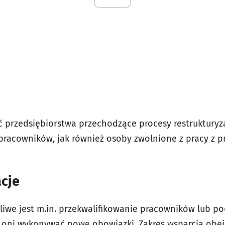
ć przedsiębiorstwa przechodzące procesy restruktury
 pracowników, jak również osoby zwolnione z pracy z p
acje
iwe jest m.in. przekwalifikowanie pracowników lub po
 oni wykonywać nowe obowiązki. Zakres wsparcia obejm