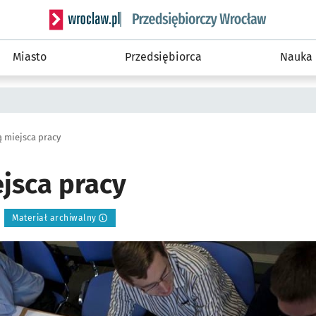
Serwis informacyjny wroclaw.pl podserwis: Strategi
Miasto
Przedsiębiorca
Nauka
ą miejsca pracy
ejsca pracy
Materiał archiwalny