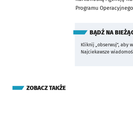
Programu Operacyjnego
BĄDŹ NA BIEŻĄ
Kliknij „obserwuj”, aby 
Najciekawsze wiadomośc
ZOBACZ TAKŻE