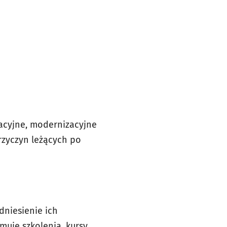
zacyjne, modernizacyjne
rzyczyn leżących po
dniesienie ich
uje szkolenia, kursy