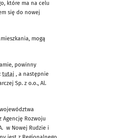
o, które ma na celu
em się do nowej
amieszkania, mogą
ramie, powinny
:
tutaj
, a następnie
zej Sp. z o.o., Al.
e województwa
z Agencję Rozwoju
A. w Nowej Rudzie i
ny jest z Regionalnego