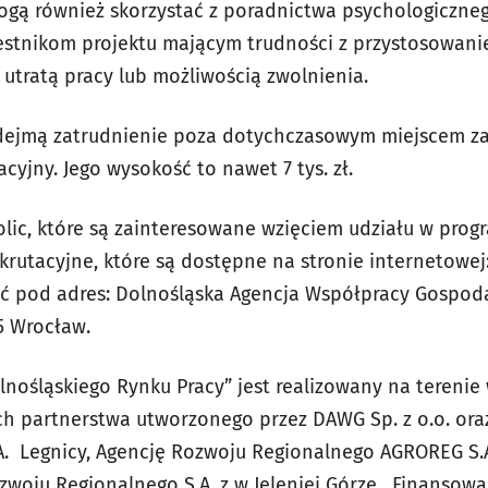
gą również skorzystać z poradnictwa psychologiczneg
estnikom projektu mającym trudności z przystosowani
utratą pracy lub możliwością zwolnienia.
podejmą zatrudnienie poza dotychczasowym miejscem z
acyjny. Jego wysokość to nawet 7 tys. zł.
olic, które są zainteresowane wzięciem udziału w prog
rutacyjne, które są dostępne na stronie internetowej
ać pod adres: Dolnośląska Agencja Współpracy Gospodarc
5 Wrocław.
lnośląskiego Rynku Pracy” jest realizowany na tereni
h partnerstwa utworzonego przez DAWG Sp. z o.o. ora
. Legnicy, Agencję Rozwoju Regionalnego AGROREG S.
woju Regionalnego S.A. z w Jeleniej Górze. Finansowa