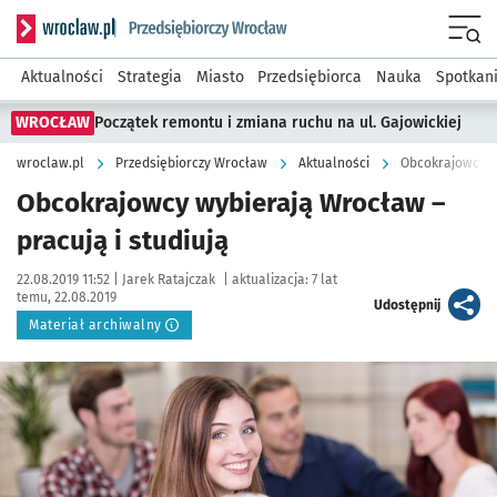
Serwis informacyjny wroclaw.pl podserwis: Strategia rozwo
Menu
Aktualności
Strategia
Miasto
Przedsiębiorca
Nauka
Spotkan
WROCŁAW
Początek remontu i zmiana ruchu na ul. Gajowickiej
wroclaw.pl
Przedsiębiorczy Wrocław
Aktualności
Obcokrajowcy wy
Obcokrajowcy wybierają Wrocław –
pracują i studiują
Data publikacji:
Autor:
22.08.2019 11:52 |
Jarek Ratajczak
|
aktualizacja:
7 lat
temu, 22.08.2019
artykuł
Udostępnij
Materiał archiwalny
Kliknij, aby powiększyć