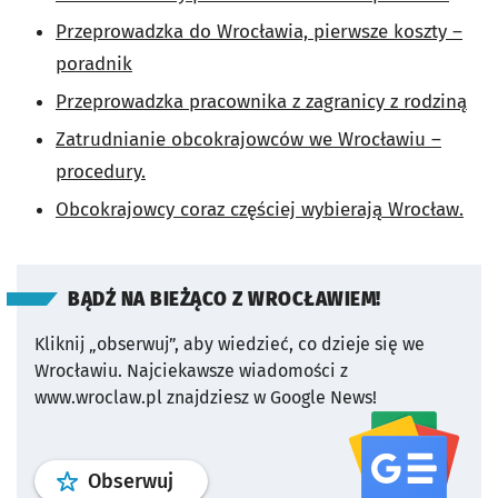
Przeprowadzka do Wrocławia, pierwsze koszty –
poradnik
Przeprowadzka pracownika z zagranicy z rodziną
Zatrudnianie obcokrajowców we Wrocławiu –
procedury.
Obcokrajowcy coraz częściej wybierają Wrocław.
BĄDŹ NA BIEŻĄCO Z WROCŁAWIEM!
Kliknij „obserwuj”, aby wiedzieć, co dzieje się we
Wrocławiu.
Najciekawsze wiadomości z
www.wroclaw.pl znajdziesz w Google News!
profil
google news
serwisu wroclaw
Obserwuj