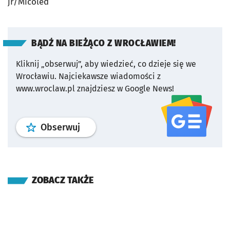
jr/Micoled
BĄDŹ NA BIEŻĄCO Z WROCŁAWIEM!
Kliknij „obserwuj”, aby wiedzieć, co dzieje się we
Wrocławiu.
Najciekawsze wiadomości z
www.wroclaw.pl znajdziesz w Google News!
profil
google news
serwisu wroclaw
Obserwuj
ZOBACZ TAKŻE