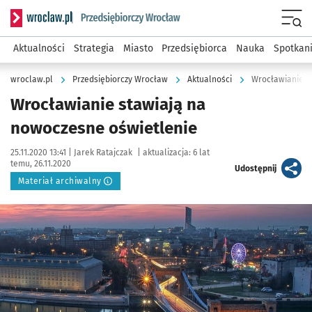
Serwis informacyjny wroclaw.pl podserwis: Strategia rozwo
Menu
Aktualności
Strategia
Miasto
Przedsiębiorca
Nauka
Spotkan
wroclaw.pl
Przedsiębiorczy Wrocław
Aktualności
Wrocławianie s
Wrocławianie stawiają na
nowoczesne oświetlenie
Data publikacji:
Autor:
25.11.2020 13:41 |
Jarek Ratajczak
|
aktualizacja:
6 lat
temu, 26.11.2020
artykuł
Udostępnij
Materiał archiwalny
Kliknij, aby powiększyć